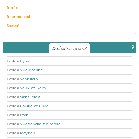
Insolite
International
Société
EcolesPrimaires 69
École à
Lyon
École à
Villeurbanne
École à
Vénissieux
École à
Vaulx-en-Velin
École à
Saint-Priest
École à
Caluire-et-Cuire
École à
Bron
École à
Villefranche-sur-Saône
École à
Meyzieu