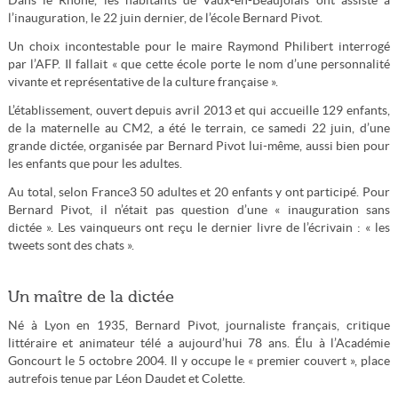
Dans le Rhône, les habitants de Vaux-en-Beaujolais ont assisté à
l’inauguration, le 22 juin dernier, de l’école Bernard Pivot.
Un choix incontestable pour le maire Raymond Philibert interrogé
par l’AFP. Il fallait « que cette école porte le nom d’une personnalité
vivante et représentative de la culture française ».
L’établissement, ouvert depuis avril 2013 et qui accueille 129 enfants,
de la maternelle au CM2, a été le terrain, ce samedi 22 juin, d’une
grande dictée, organisée par Bernard Pivot lui-même, aussi bien pour
les enfants que pour les adultes.
Au total, selon France3 50 adultes et 20 enfants y ont participé. Pour
Bernard Pivot, il n’était pas question d’une « inauguration sans
dictée ». Les vainqueurs ont reçu le dernier livre de l’écrivain : « les
tweets sont des chats ».
Un maître de la dictée
Né à Lyon en 1935, Bernard Pivot, journaliste français, critique
littéraire et animateur télé a aujourd’hui 78 ans. Élu à l’Académie
Goncourt le 5 octobre 2004. Il y occupe le « premier couvert », place
autrefois tenue par Léon Daudet et Colette.