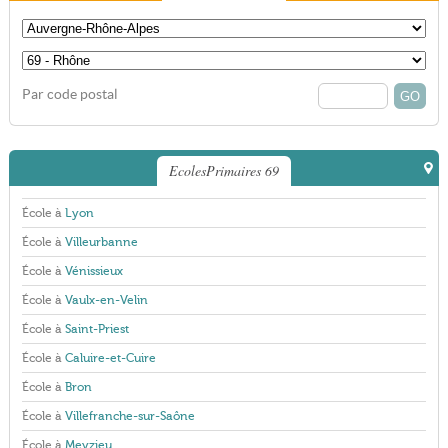
Par code postal
EcolesPrimaires 69
École à
Lyon
École à
Villeurbanne
École à
Vénissieux
École à
Vaulx-en-Velin
École à
Saint-Priest
École à
Caluire-et-Cuire
École à
Bron
École à
Villefranche-sur-Saône
École à
Meyzieu