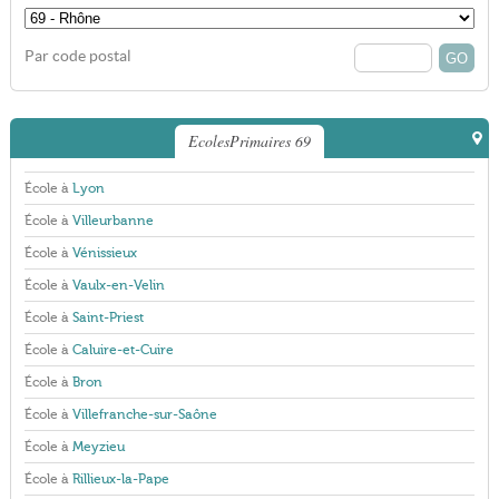
Par code postal
EcolesPrimaires 69
École à
Lyon
École à
Villeurbanne
École à
Vénissieux
École à
Vaulx-en-Velin
École à
Saint-Priest
École à
Caluire-et-Cuire
École à
Bron
École à
Villefranche-sur-Saône
École à
Meyzieu
École à
Rillieux-la-Pape