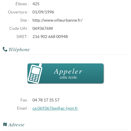
Élèves :
425
Ouverture :
01/09/1996
Site :
http://www.villeurbanne.fr/
Code UAI :
0693676W
SIRET :
216 902 668 00948
Téléphone
Appeler
cette école
Fax :
04 78 17 35 57
Email :
ce.0693676w@ac-lyon.fr
Adresse