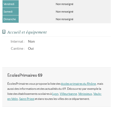
Vendredi
Non renseigné
Samedi
Non renseigné
Dimanche
Non renseigné
Accueil et équipement
Internat :
Non
Cantine :
Oui
ÉcolesPrimaires 69
ÉcolesPrimaires vous propose la liste des
écoles primaires du Rhône
, mais
aussi des informations et des actualités du 69. Découvrez par exemple la
liste des établissements scolaires à
Lyon
,
Villeurbanne
,
Vénissieux
,
Vaulx-
en-Velin
,
Saint-Priest
et dans toutes les villes de ce département.