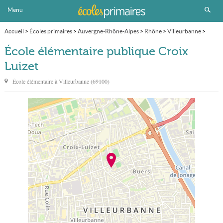
Menu
Accueil
>
Écoles primaires
>
Auvergne-Rhône-Alpes
>
Rhône
>
Villeurbanne
>
École élémentaire publique Croix Luizet
École élémentaire publique Croix
Luizet
École élémentaire à
Villeurbanne
(
69100
)