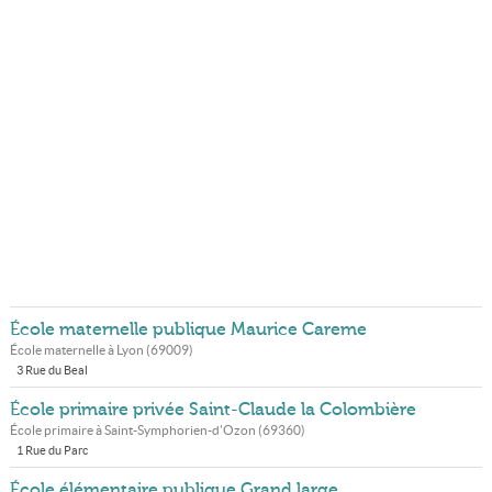
École maternelle publique Maurice Careme
École maternelle à
Lyon
(
69009
)
3 Rue du Beal
École primaire privée Saint-Claude la Colombière
École primaire à
Saint-Symphorien-d'Ozon
(
69360
)
1 Rue du Parc
École élémentaire publique Grand large