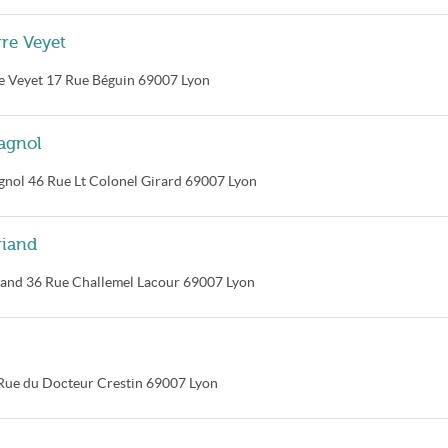
rre Veyet
e Veyet
17 Rue Béguin
69007
Lyon
agnol
gnol
46 Rue Lt Colonel Girard
69007
Lyon
riand
iand
36 Rue Challemel Lacour
69007
Lyon
Rue du Docteur Crestin
69007
Lyon