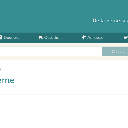
De la
petite se
Dossiers
Accueil
Questions
Adresses
e
7ème
)