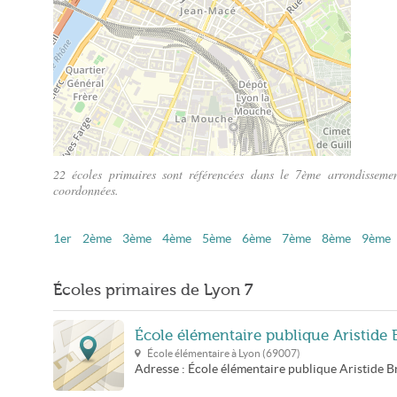
22 écoles primaires sont référencées dans le 7ème arrondissemen
coordonnées.
Plan du 7ème arrondissement de Lyon
1er
2ème
3ème
4ème
5ème
6ème
7ème
8ème
9ème
Écoles primaires de Lyon 7
École élémentaire publique Aristide 
École élémentaire à
Lyon
(
69007
)
Adresse :
École élémentaire publique Aristide B