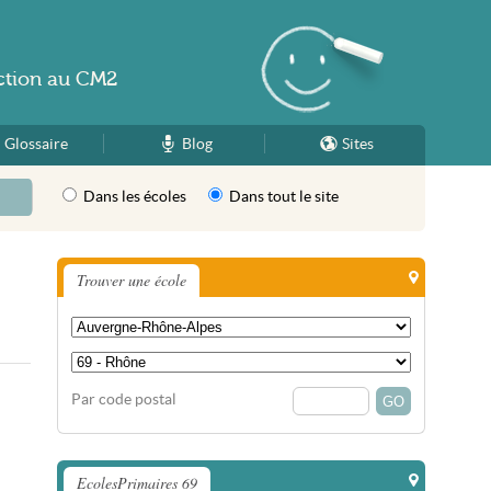
ction
au
CM2
Glossaire
Blog
Sites
Dans les écoles
Dans tout le site
Trouver une école
Par code postal
EcolesPrimaires 69