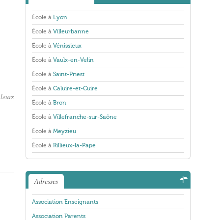
École à
Lyon
École à
Villeurbanne
École à
Vénissieux
École à
Vaulx-en-Velin
École à
Saint-Priest
École à
Caluire-et-Cuire
leurs
École à
Bron
École à
Villefranche-sur-Saône
École à
Meyzieu
École à
Rillieux-la-Pape
Adresses
Association Enseignants
Association Parents