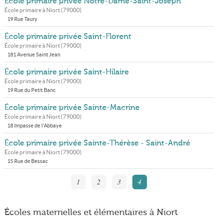
École primaire privée Notre-Dame-Saint-Joseph
École primaire à
Niort
(
79000
)
19 Rue Taury
École primaire privée Saint-Florent
École primaire à
Niort
(
79000
)
181 Avenue Saint Jean
École primaire privée Saint-Hilaire
École primaire à
Niort
(
79000
)
19 Rue du Petit Banc
École primaire privée Sainte-Macrine
École primaire à
Niort
(
79000
)
18 Impasse de l'Abbaye
École primaire privée Sainte-Thérèse - Saint-André
École primaire à
Niort
(
79000
)
15 Rue de Bessac
1
2
3
4
Écoles maternelles et élémentaires à Niort