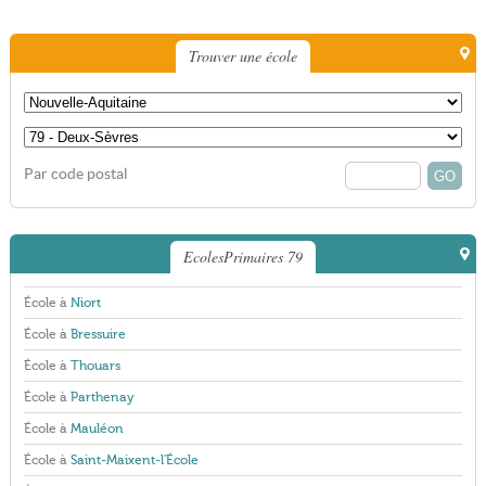
Trouver une école
Par code postal
EcolesPrimaires 79
École à
Niort
École à
Bressuire
École à
Thouars
École à
Parthenay
École à
Mauléon
École à
Saint-Maixent-l'École