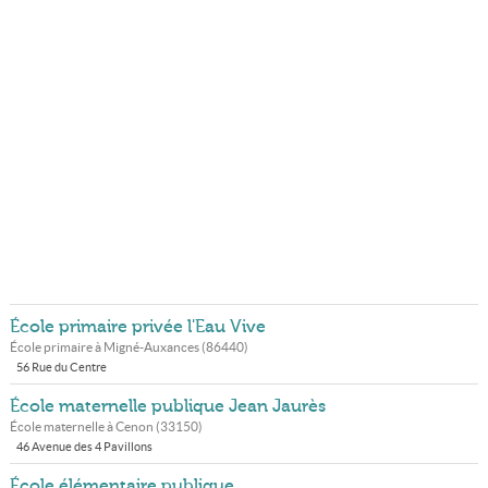
École primaire privée l'Eau Vive
École primaire à
Migné-Auxances
(
86440
)
56 Rue du Centre
École maternelle publique Jean Jaurès
École maternelle à
Cenon
(
33150
)
46 Avenue des 4 Pavillons
École élémentaire publique