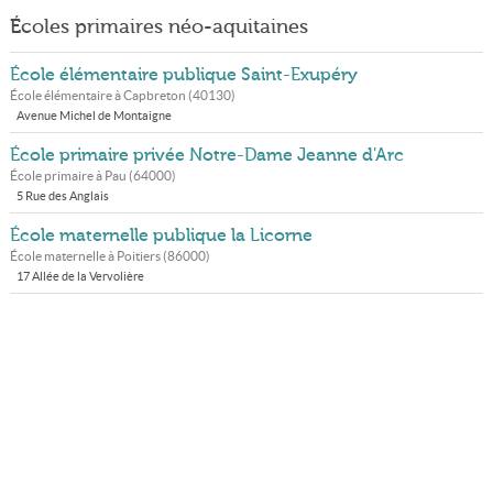
Écoles primaires néo-aquitaines
École élémentaire publique Saint-Exupéry
École élémentaire à
Capbreton
(
40130
)
Avenue Michel de Montaigne
École primaire privée Notre-Dame Jeanne d'Arc
École primaire à
Pau
(
64000
)
5 Rue des Anglais
École maternelle publique la Licorne
École maternelle à
Poitiers
(
86000
)
17 Allée de la Vervolière