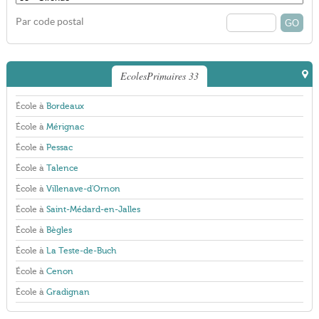
Par code postal
EcolesPrimaires 33
École à
Bordeaux
École à
Mérignac
École à
Pessac
École à
Talence
École à
Villenave-d'Ornon
École à
Saint-Médard-en-Jalles
École à
Bègles
École à
La Teste-de-Buch
École à
Cenon
École à
Gradignan