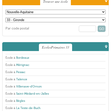
Trouver une école
Par code postal
EcolesPrimaires 33
École à
Bordeaux
École à
Mérignac
École à
Pessac
École à
Talence
École à
Villenave-d'Ornon
École à
Saint-Médard-en-Jalles
École à
Bègles
École à
La Teste-de-Buch