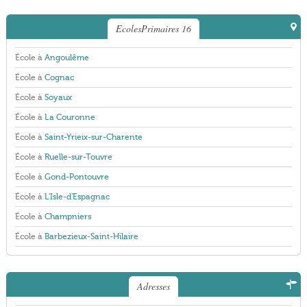
EcolesPrimaires 16
École à
Angoulême
École à
Cognac
École à
Soyaux
École à
La Couronne
École à
Saint-Yrieix-sur-Charente
École à
Ruelle-sur-Touvre
École à
Gond-Pontouvre
École à
L'Isle-d'Espagnac
École à
Champniers
École à
Barbezieux-Saint-Hilaire
Adresses