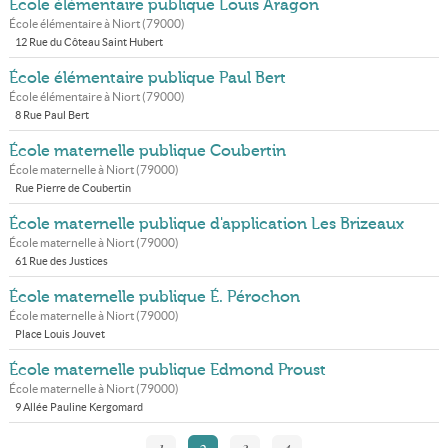
École élémentaire publique Louis Aragon
École élémentaire à
Niort
(
79000
)
12 Rue du Côteau Saint Hubert
École élémentaire publique Paul Bert
École élémentaire à
Niort
(
79000
)
8 Rue Paul Bert
École maternelle publique Coubertin
École maternelle à
Niort
(
79000
)
Rue Pierre de Coubertin
École maternelle publique d'application Les Brizeaux
École maternelle à
Niort
(
79000
)
61 Rue des Justices
École maternelle publique É. Pérochon
École maternelle à
Niort
(
79000
)
Place Louis Jouvet
École maternelle publique Edmond Proust
École maternelle à
Niort
(
79000
)
9 Allée Pauline Kergomard