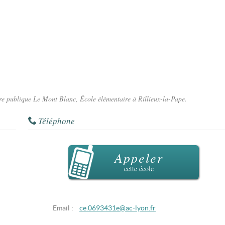
aire publique Le Mont Blanc, École élémentaire à Rillieux-la-Pape.
Téléphone
Appeler
cette école
Email :
ce.0693431e@ac-lyon.fr