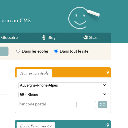
ction
au
CM2
Glossaire
Blog
Sites
Dans les écoles
Dans tout le site
Trouver une école
Par code postal
EcolesPrimaires 69