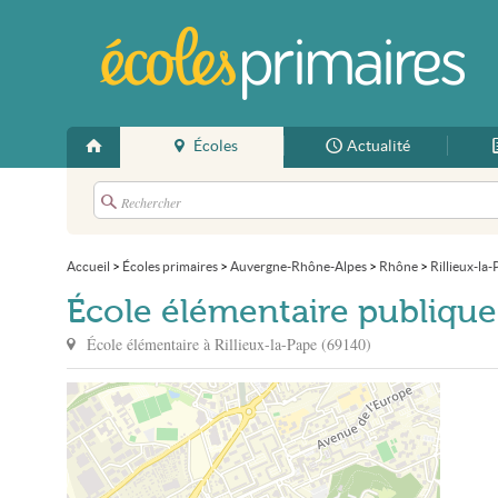
Écoles
Actualité
Accueil
>
Écoles primaires
>
Auvergne-Rhône-Alpes
>
Rhône
>
Rillieux-la
École élémentaire publiqu
École élémentaire à
Rillieux-la-Pape
(
69140
)