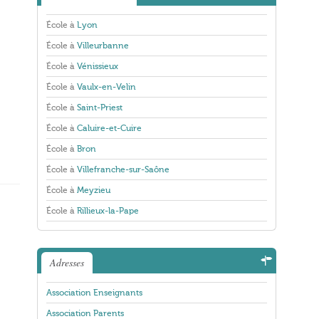
École à
Lyon
École à
Villeurbanne
École à
Vénissieux
École à
Vaulx-en-Velin
École à
Saint-Priest
École à
Caluire-et-Cuire
École à
Bron
École à
Villefranche-sur-Saône
École à
Meyzieu
École à
Rillieux-la-Pape
Adresses
Association Enseignants
Association Parents