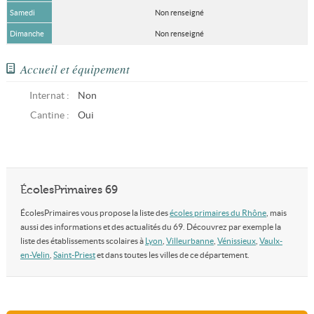
Samedi
Non renseigné
Dimanche
Non renseigné
Accueil et équipement
Internat :
Non
Cantine :
Oui
ÉcolesPrimaires 69
ÉcolesPrimaires vous propose la liste des
écoles primaires du Rhône
, mais
aussi des informations et des actualités du 69. Découvrez par exemple la
liste des établissements scolaires à
Lyon
,
Villeurbanne
,
Vénissieux
,
Vaulx-
en-Velin
,
Saint-Priest
et dans toutes les villes de ce département.