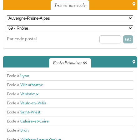
Trouver une école
Par code postal
EcolesPrimaires 69
École à
Lyon
École à
Villeurbanne
École à
Vénissieux
École à
Vaulx-en-Velin
École à
Saint-Priest
École à
Caluire-et-Cuire
École à
Bron
École à
Villefranche-sur-Saône