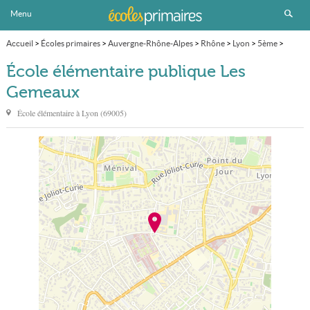
Menu
Accueil
>
Écoles primaires
>
Auvergne-Rhône-Alpes
>
Rhône
>
Lyon
>
5ème
>
École élémentaire publique Les Gemeaux
École élémentaire publique Les
Gemeaux
École élémentaire à
Lyon
(
69005
)