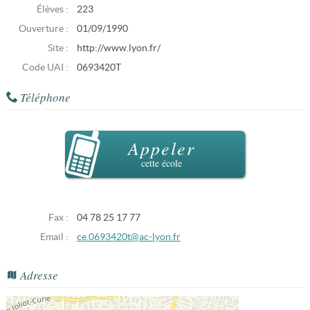
Élèves :
223
Ouverture :
01/09/1990
Site :
http://www.lyon.fr/
Code UAI :
0693420T
Téléphone
Appeler
cette école
Fax :
04 78 25 17 77
Email :
ce.0693420t@ac-lyon.fr
Adresse