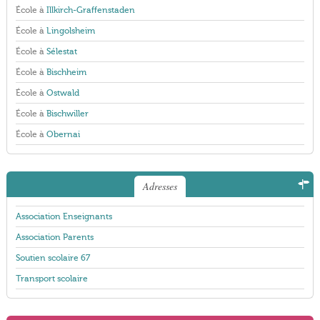
École à
Illkirch-Graffenstaden
École à
Lingolsheim
École à
Sélestat
École à
Bischheim
École à
Ostwald
École à
Bischwiller
École à
Obernai
Adresses
Association Enseignants
Association Parents
Soutien scolaire 67
Transport scolaire