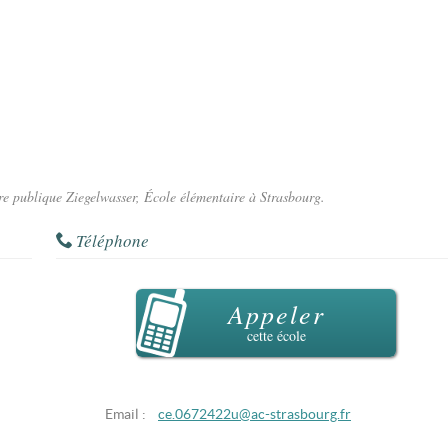
ire publique Ziegelwasser, École élémentaire à Strasbourg.
Téléphone
Appeler
cette école
Email :
ce.0672422u@ac-strasbourg.fr