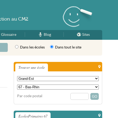
ction
au
CM2
Glossaire
Blog
Sites
Dans les écoles
Dans tout le site
Trouver une école
Par code postal
EcolesPrimaires 67