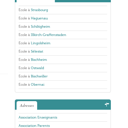
École à
Strasbourg
École à
Haguenau
École à
Schiltigheim
École à
Illkirch-Graffenstaden
École à
Lingolsheim
École à
Sélestat
École à
Bischheim
École à
Ostwald
École à
Bischwiller
École à
Obernai
Adresses
Association Enseignants
Association Parents