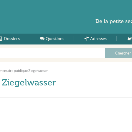
De la
petite se
Dossiers
Accueil
Questions
Adresses
émentaire publique Ziegelwasser
 Ziegelwasser