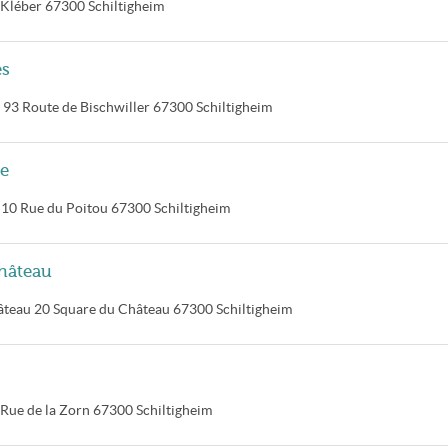
 Kléber
67300
Schiltigheim
es
93 Route de Bischwiller
67300
Schiltigheim
ie
10 Rue du Poitou
67300
Schiltigheim
Château
âteau
20 Square du Château
67300
Schiltigheim
 Rue de la Zorn
67300
Schiltigheim