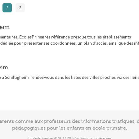
1
2
heim
mentaires. EcolesPrimaires référence presque tous les établissements
 dédiée pour présenter ses coordonnées, un plan d'accès, ainsi que des in
heim
 Schiltigheim, rendez-vous dans les listes des villes proches via ces liens
arents comme aux professeurs des informations pratiques, de
pédagogiques pour les enfants en école primaire.
EcolesPrimaires © 2011/2026 - Tous droits réservés