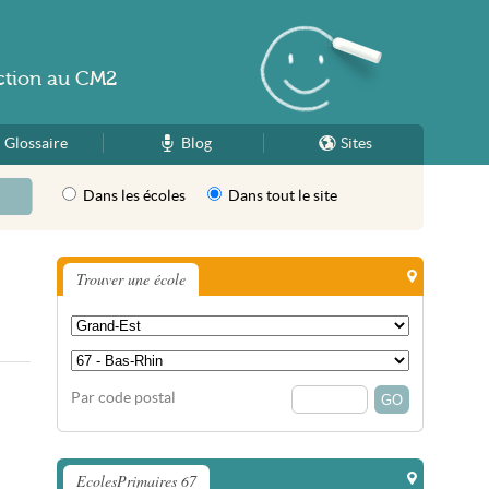
ction
au
CM2
Glossaire
Blog
Sites
Dans les écoles
Dans tout le site
Trouver une école
Par code postal
EcolesPrimaires 67