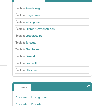
École à
Strasbourg
École à
Haguenau
École à
Schiltigheim
École à
Illkirch-Graffenstaden
École à
Lingolsheim
École à
Sélestat
École à
Bischheim
École à
Ostwald
École à
Bischwiller
École à
Obernai
Adresses
Association Enseignants
Association Parents