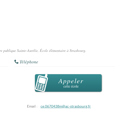
ire publique Sainte-Aurélie, École élémentaire à Strasbourg.
Téléphone
Appeler
cette école
Email :
ce.0670438m@ac-strasbourg.fr