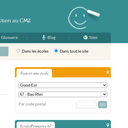
ction
au
CM2
Glossaire
Blog
Sites
Dans les écoles
Dans tout le site
Trouver une école
Par code postal
EcolesPrimaires 67