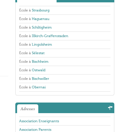
École à
Strasbourg
École à
Haguenau
École à
Schiltigheim
École à
Illkirch-Graffenstaden
École à
Lingolsheim
École à
Sélestat
École à
Bischheim
École à
Ostwald
École à
Bischwiller
École à
Obernai
Adresses
Association Enseignants
Association Parents