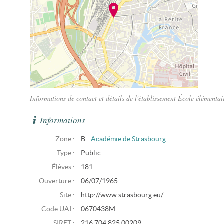
Informations de contact et détails de l'établissement École élémenta
Informations
Zone :
B -
Académie de Strasbourg
Type :
Public
Élèves :
181
Ouverture :
06/07/1965
Site :
http://www.strasbourg.eu/
Code UAI :
0670438M
SIRET :
216 704 825 00209