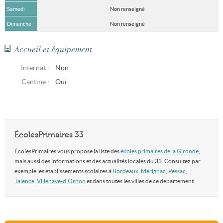
Samedi
Non renseigné
Dimanche
Non renseigné
Accueil et équipement
Internat :
Non
Cantine :
Oui
ÉcolesPrimaires 33
ÉcolesPrimaires vous propose la liste des
écoles primaires de la Gironde
,
mais aussi des informations et des actualités locales du 33. Consultez par
exemple les établissements scolaires à
Bordeaux
,
Mérignac
,
Pessac
,
Talence
,
Villenave-d'Ornon
et dans toutes les villes de ce département.