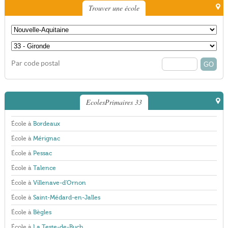
Trouver une école
Par code postal
EcolesPrimaires 33
École à
Bordeaux
École à
Mérignac
École à
Pessac
École à
Talence
École à
Villenave-d'Ornon
École à
Saint-Médard-en-Jalles
École à
Bègles
École à
La Teste-de-Buch