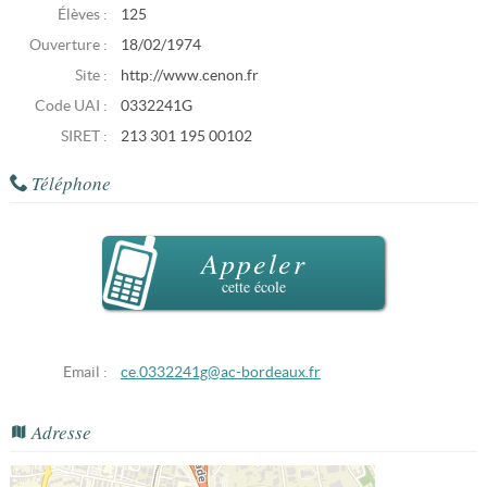
Élèves :
125
Ouverture :
18/02/1974
Site :
http://www.cenon.fr
Code UAI :
0332241G
SIRET :
213 301 195 00102
Téléphone
Appeler
cette école
Email :
ce.0332241g@ac-bordeaux.fr
Adresse