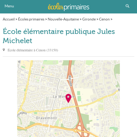
Menu
Accueil
>
Écoles primaires
>
Nouvelle-Aquitaine
>
Gironde
>
Cenon
>
École élémentaire publique Jules Michelet
École élémentaire publique Jules
Michelet
École élémentaire à
Cenon
(
33150
)