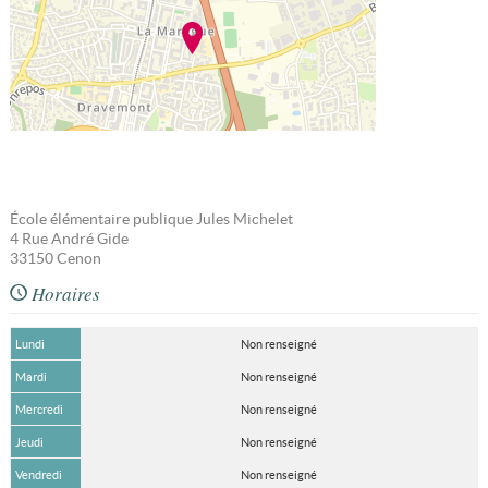
École élémentaire publique Jules Michelet
4 Rue André Gide
33150
Cenon
Horaires
Lundi
Non renseigné
Mardi
Non renseigné
Mercredi
Non renseigné
Jeudi
Non renseigné
Vendredi
Non renseigné