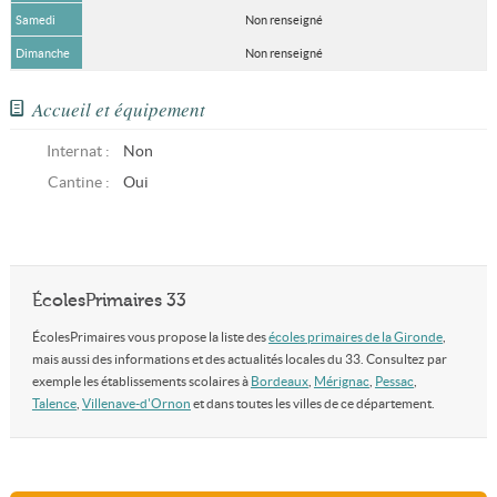
Samedi
Non renseigné
Dimanche
Non renseigné
Accueil et équipement
Internat :
Non
Cantine :
Oui
ÉcolesPrimaires 33
ÉcolesPrimaires vous propose la liste des
écoles primaires de la Gironde
,
mais aussi des informations et des actualités locales du 33. Consultez par
exemple les établissements scolaires à
Bordeaux
,
Mérignac
,
Pessac
,
Talence
,
Villenave-d'Ornon
et dans toutes les villes de ce département.