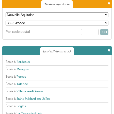
Trouver une école
Par code postal
EcolesPrimaires 33
École à
Bordeaux
École à
Mérignac
École à
Pessac
École à
Talence
École à
Villenave-d'Ornon
École à
Saint-Médard-en-Jalles
École à
Bègles
École à
La Teste-de-Buch