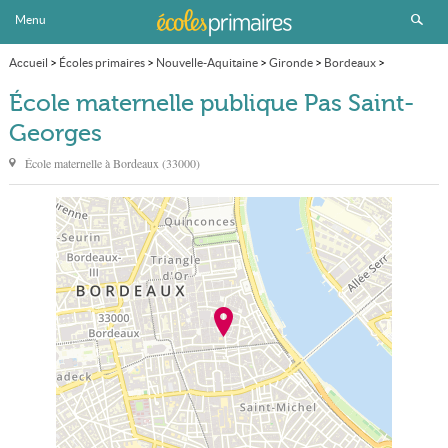
Menu
Accueil
>
Écoles primaires
>
Nouvelle-Aquitaine
>
Gironde
>
Bordeaux
>
École maternelle publique Pas Saint-Georges
École maternelle publique Pas Saint-
Georges
École maternelle à
Bordeaux
(
33000
)