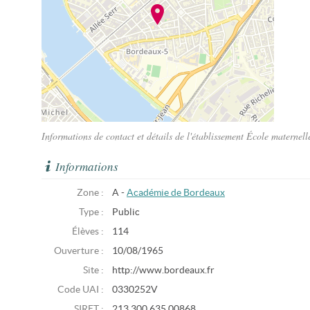
Informations de contact et détails de l'établissement École maternel
Informations
Zone :
A -
Académie de Bordeaux
Type :
Public
Élèves :
114
Ouverture :
10/08/1965
Site :
http://www.bordeaux.fr
Code UAI :
0330252V
SIRET :
213 300 635 00868