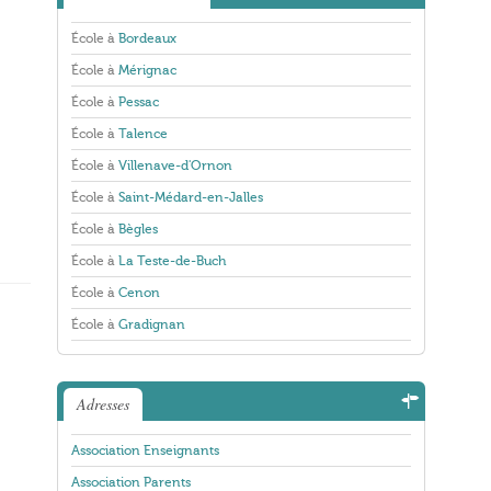
École à
Bordeaux
École à
Mérignac
École à
Pessac
École à
Talence
École à
Villenave-d'Ornon
École à
Saint-Médard-en-Jalles
École à
Bègles
École à
La Teste-de-Buch
École à
Cenon
École à
Gradignan
Adresses
Association Enseignants
Association Parents