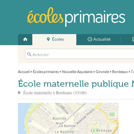
Écoles
Actualité
Accueil
>
Écoles primaires
>
Nouvelle-Aquitaine
>
Gironde
>
Bordeaux
>
É
École maternelle publique 
École maternelle à
Bordeaux
(
33100
)