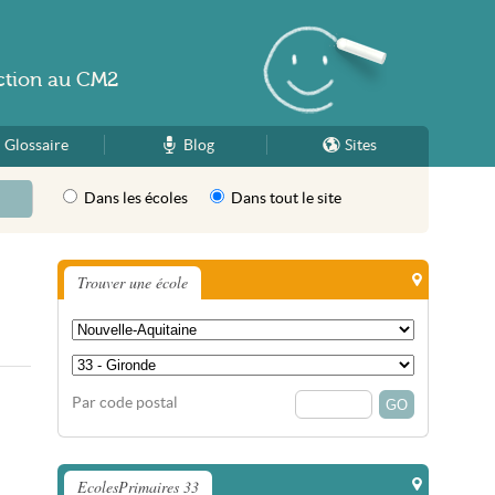
ction
au
CM2
Glossaire
Blog
Sites
Dans les écoles
Dans tout le site
Trouver une école
Par code postal
EcolesPrimaires 33