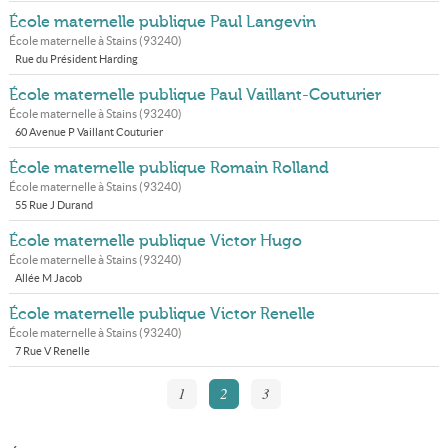
École maternelle publique Paul Langevin
École maternelle à
Stains
(
93240
)
Rue du Président Harding
École maternelle publique Paul Vaillant-Couturier
École maternelle à
Stains
(
93240
)
60 Avenue P Vaillant Couturier
École maternelle publique Romain Rolland
École maternelle à
Stains
(
93240
)
55 Rue J Durand
École maternelle publique Victor Hugo
École maternelle à
Stains
(
93240
)
Allée M Jacob
École maternelle publique Victor Renelle
École maternelle à
Stains
(
93240
)
7 Rue V Renelle
1
2
3