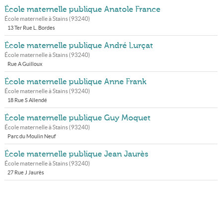
École maternelle publique Anatole France
École maternelle à
Stains
(
93240
)
13 Ter Rue L. Bordes
École maternelle publique André Lurçat
École maternelle à
Stains
(
93240
)
Rue A Guilloux
École maternelle publique Anne Frank
École maternelle à
Stains
(
93240
)
18 Rue S Allendé
École maternelle publique Guy Moquet
École maternelle à
Stains
(
93240
)
Parc du Moulin Neuf
École maternelle publique Jean Jaurès
École maternelle à
Stains
(
93240
)
27 Rue J Jaurès