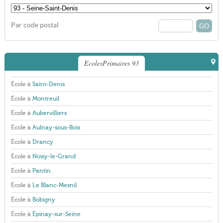
Par code postal
EcolesPrimaires 93
École à
Saint-Denis
École à
Montreuil
École à
Aubervilliers
École à
Aulnay-sous-Bois
École à
Drancy
École à
Noisy-le-Grand
École à
Pantin
École à
Le Blanc-Mesnil
École à
Bobigny
École à
Épinay-sur-Seine