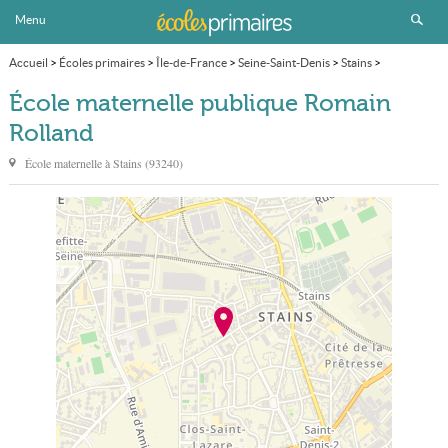
Menu
Accueil
>
Écoles primaires
>
Île-de-France
>
Seine-Saint-Denis
>
Stains
>
École maternelle publique Romain Rolland
École maternelle publique Romain
Rolland
École maternelle à
Stains
(
93240
)