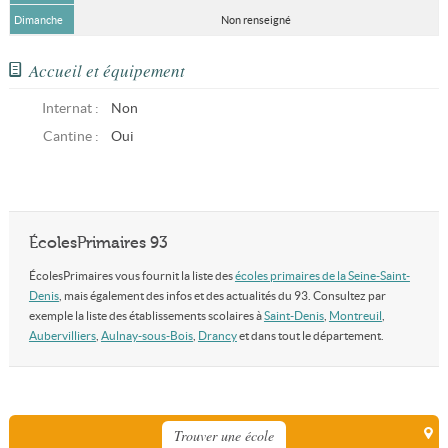
Dimanche
Non renseigné
Accueil et équipement
Internat :
Non
Cantine :
Oui
ÉcolesPrimaires 93
ÉcolesPrimaires vous fournit la liste des
écoles primaires de la Seine-Saint-
Denis
, mais également des infos et des actualités du 93. Consultez par
exemple la liste des établissements scolaires à
Saint-Denis
,
Montreuil
,
Aubervilliers
,
Aulnay-sous-Bois
,
Drancy
et dans tout le département.
Trouver une école