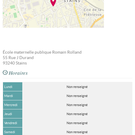
École maternelle publique Romain Rolland
55 Rue J Durand
93240
Stains
Horaires
Lundi
Non renseigné
Mardi
Non renseigné
Mercredi
Non renseigné
Jeudi
Non renseigné
Vendredi
Non renseigné
Samedi
Non renseigné