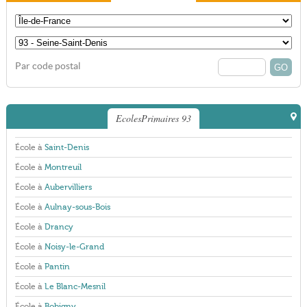
Par code postal
EcolesPrimaires 93
École à
Saint-Denis
École à
Montreuil
École à
Aubervilliers
École à
Aulnay-sous-Bois
École à
Drancy
École à
Noisy-le-Grand
École à
Pantin
École à
Le Blanc-Mesnil
École à
Bobigny