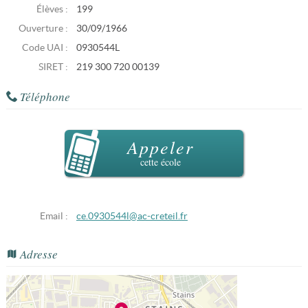
Élèves :
199
Ouverture :
30/09/1966
Code UAI :
0930544L
SIRET :
219 300 720 00139
Téléphone
Appeler
cette école
Email :
ce.0930544l@ac-creteil.fr
Adresse