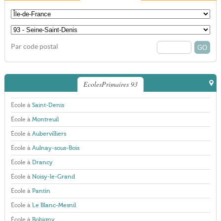
Par code postal
EcolesPrimaires 93
École à
Saint-Denis
École à
Montreuil
École à
Aubervilliers
École à
Aulnay-sous-Bois
École à
Drancy
École à
Noisy-le-Grand
École à
Pantin
École à
Le Blanc-Mesnil
École à
Bobigny