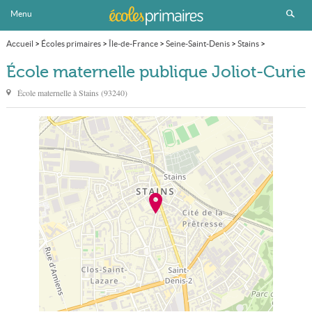
Menu
Accueil
>
Écoles primaires
>
Île-de-France
>
Seine-Saint-Denis
>
Stains
>
École maternelle publique Joliot-Curie
École maternelle publique Joliot-Curie
École maternelle à
Stains
(
93240
)