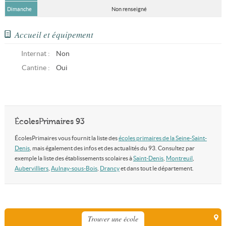
Dimanche
Non renseigné
Accueil et équipement
Internat :
Non
Cantine :
Oui
ÉcolesPrimaires 93
ÉcolesPrimaires vous fournit la liste des
écoles primaires de la Seine-Saint-
Denis
, mais également des infos et des actualités du 93. Consultez par
exemple la liste des établissements scolaires à
Saint-Denis
,
Montreuil
,
Aubervilliers
,
Aulnay-sous-Bois
,
Drancy
et dans tout le département.
Trouver une école