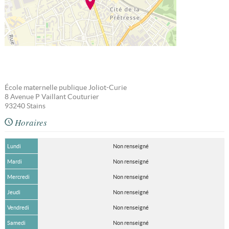
École maternelle publique Joliot-Curie
8 Avenue P Vaillant Couturier
93240
Stains
Horaires
Lundi
Non renseigné
Mardi
Non renseigné
Mercredi
Non renseigné
Jeudi
Non renseigné
Vendredi
Non renseigné
Samedi
Non renseigné