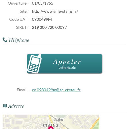
Ouverture :
01/05/1965
Site :
http://www.ville-stains.fr/
Code UAI :
0930499M
SIRET :
219 300 720 00097
Téléphone
Appeler
cette école
Email :
ce.0930499m@ac-creteil.fr
Adresse