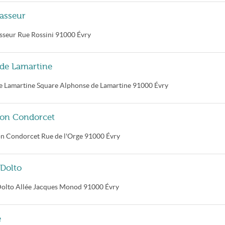
vasseur
asseur
Rue Rossini
91000
Évry
 de Lamartine
e Lamartine
Square Alphonse de Lamartine
91000
Évry
tion Condorcet
ion Condorcet
Rue de l'Orge
91000
Évry
 Dolto
Dolto
Allée Jacques Monod
91000
Évry
e