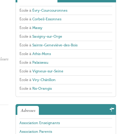
École à
Évry-Courcouronnes
École à
Corbeil-Essonnes
École à
Massy
École à
Savigny-sur-Orge
École à
Sainte-Geneviève-des-Bois
École à
Athis-Mons
leurs
École à
Palaiseau
École à
Vigneux-sur-Seine
École à
Viry-Châtillon
École à
Ris-Orangis
Adresses
Association Enseignants
Association Parents