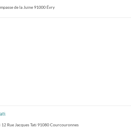
Impasse de la Juine
91000
Évry
ati
i
12 Rue Jacques Tati
91080
Courcouronnes