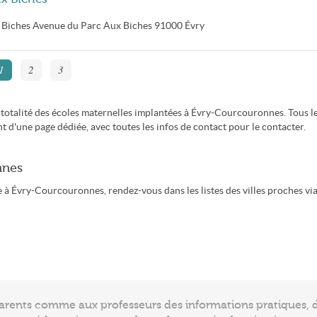
 Biches
Avenue du Parc Aux Biches
91000
Évry
1
2
3
i-totalité des écoles maternelles implantées à Évry-Courcouronnes. Tous l
 d'une page dédiée, avec toutes les infos de contact pour le contacter.
nnes
 à Évry-Courcouronnes, rendez-vous dans les listes des villes proches via
arents comme aux professeurs des informations pratiques, de