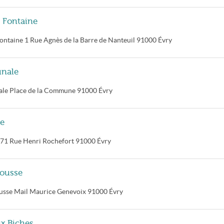
a Fontaine
Fontaine
1 Rue Agnès de la Barre de Nanteuil
91000
Évry
unale
ale
Place de la Commune
91000
Évry
ne
71 Rue Henri Rochefort
91000
Évry
Rousse
usse
Mail Maurice Genevoix
91000
Évry
ux Biches