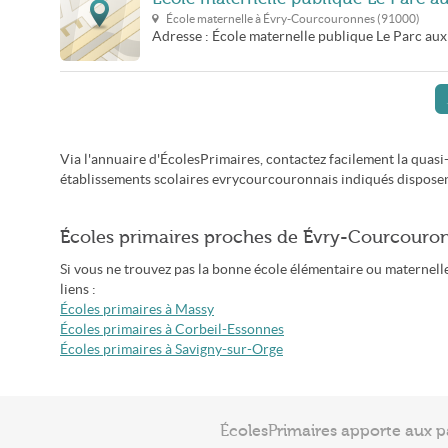
École maternelle à
Évry-Courcouronnes
(
91000
)
Adresse :
École maternelle publique Le Parc aux
Via l'annuaire d'ÉcolesPrimaires, contactez facilement la quas
établissements scolaires evrycourcouronnais indiqués disposent
Écoles primaires proches de Évry-Courcouro
Si vous ne trouvez pas la bonne école élémentaire ou maternelle
liens :
Écoles primaires à Massy
Écoles primaires à Corbeil-Essonnes
Écoles primaires à Savigny-sur-Orge
ÉcolesPrimaires apporte aux p