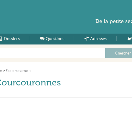
De la
petite se
Dossiers
Accueil
Questions
Adresses
es
>
École maternelle
-Courcouronnes