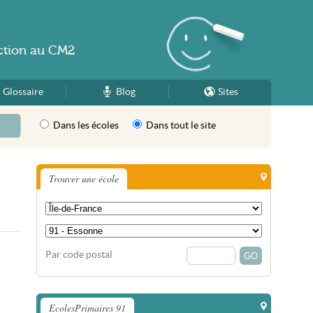
ction
au
CM2
Glossaire
Blog
Sites
Dans les écoles
Dans tout le site
Trouver une école
Par code postal
EcolesPrimaires 91