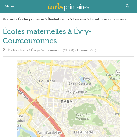
Menu
Accueil
>
Écoles primaires
>
Île-de-France
>
Essonne
>
Évry-Courcouronnes
>
École maternelle
>
Page 2
Écoles maternelles à Évry-
Courcouronnes
Écoles situées à
Évry-Courcouronnes
(91000) / Essonne (91)