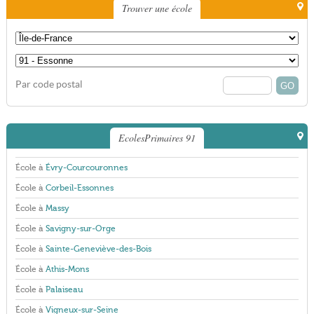
Trouver une école
Par code postal
EcolesPrimaires 91
École à
Évry-Courcouronnes
École à
Corbeil-Essonnes
École à
Massy
École à
Savigny-sur-Orge
École à
Sainte-Geneviève-des-Bois
École à
Athis-Mons
École à
Palaiseau
École à
Vigneux-sur-Seine