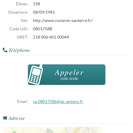
Élèves :
198
Ouverture :
08/09/1981
Site :
http://www.rosieres-santerre.fr/
Code UAI :
0801758B
SIRET :
218 006 401 00044
Téléphone
Appeler
cette école
Email :
ce.0801758b@ac-amiens.fr
Adresse