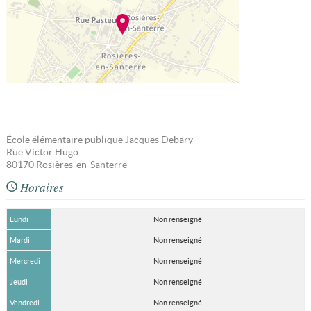
École élémentaire publique Jacques Debary
Rue Victor Hugo
80170
Rosières-en-Santerre
Horaires
Lundi
Non renseigné
Mardi
Non renseigné
Mercredi
Non renseigné
Jeudi
Non renseigné
Vendredi
Non renseigné