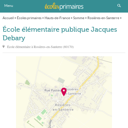
Menu
Accueil
>
Écoles primaires
>
Hauts-de-France
>
Somme
>
Rosières-en-Santerre
>
École élémentaire publique Jacques Debary
École élémentaire publique Jacques
Debary
École élémentaire à
Rosières-en-Santerre
(
80170
)