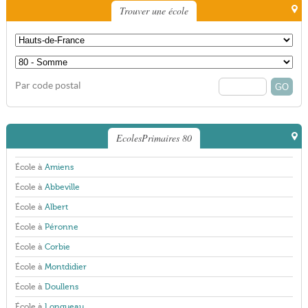
Trouver une école
Par code postal
EcolesPrimaires 80
École à
Amiens
École à
Abbeville
École à
Albert
École à
Péronne
École à
Corbie
École à
Montdidier
École à
Doullens
École à
Longueau