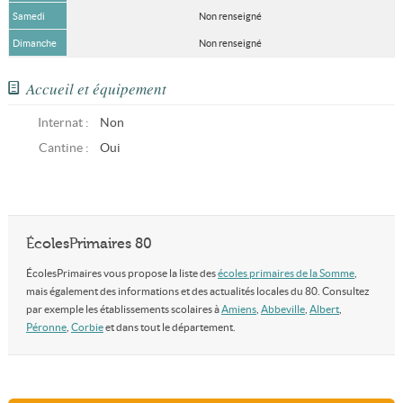
Samedi
Non renseigné
Dimanche
Non renseigné
Accueil et équipement
Internat :
Non
Cantine :
Oui
ÉcolesPrimaires 80
ÉcolesPrimaires vous propose la liste des
écoles primaires de la Somme
,
mais également des informations et des actualités locales du 80. Consultez
par exemple les établissements scolaires à
Amiens
,
Abbeville
,
Albert
,
Péronne
,
Corbie
et dans tout le département.