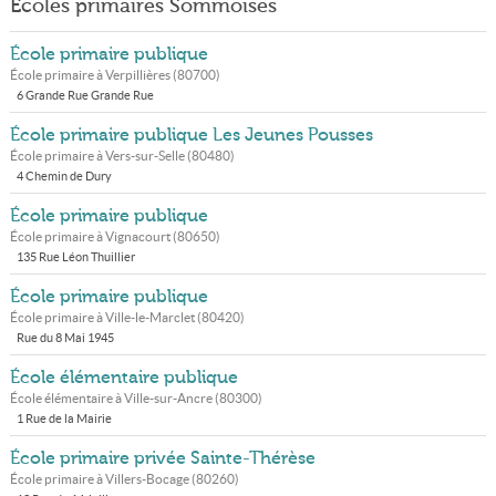
Écoles primaires Sommoises
École primaire publique
École primaire à
Verpillières
(
80700
)
6 Grande Rue Grande Rue
École primaire publique Les Jeunes Pousses
École primaire à
Vers-sur-Selle
(
80480
)
4 Chemin de Dury
École primaire publique
École primaire à
Vignacourt
(
80650
)
135 Rue Léon Thuillier
École primaire publique
École primaire à
Ville-le-Marclet
(
80420
)
Rue du 8 Mai 1945
École élémentaire publique
École élémentaire à
Ville-sur-Ancre
(
80300
)
1 Rue de la Mairie
École primaire privée Sainte-Thérèse
École primaire à
Villers-Bocage
(
80260
)