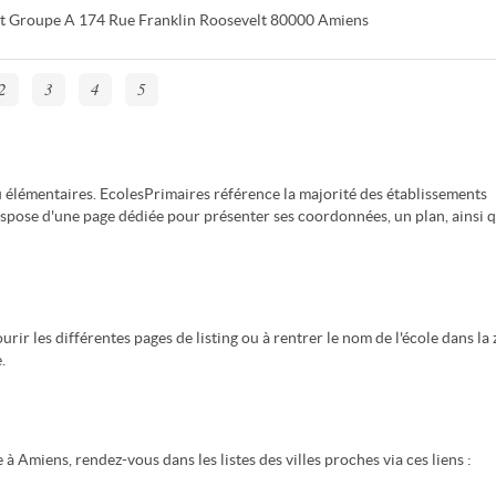
ot Groupe A
174 Rue Franklin Roosevelt
80000
Amiens
2
3
4
5
 élémentaires. EcolesPrimaires référence la majorité des établissements
spose d'une page dédiée pour présenter ses coordonnées, un plan, ainsi 
rir les différentes pages de listing ou à rentrer le nom de l'école dans la
.
à Amiens, rendez-vous dans les listes des villes proches via ces liens :