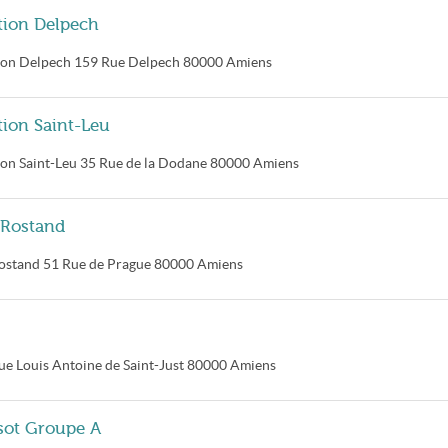
ation Delpech
tion Delpech
159 Rue Delpech
80000
Amiens
tion Saint-Leu
ion Saint-Leu
35 Rue de la Dodane
80000
Amiens
 Rostand
ostand
51 Rue de Prague
80000
Amiens
ue Louis Antoine de Saint-Just
80000
Amiens
sot Groupe A