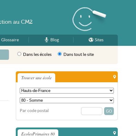
ction
au
CM2
Glossaire
Blog
Sites
Dans les écoles
Dans tout le site
Trouver une école
Par code postal
EcolesPrimaires 80