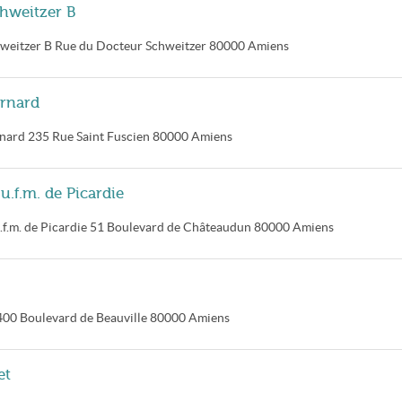
chweitzer B
hweitzer B
Rue du Docteur Schweitzer
80000
Amiens
ernard
rnard
235 Rue Saint Fuscien
80000
Amiens
u.f.m. de Picardie
f.m. de Picardie
51 Boulevard de Châteaudun
80000
Amiens
400 Boulevard de Beauville
80000
Amiens
et