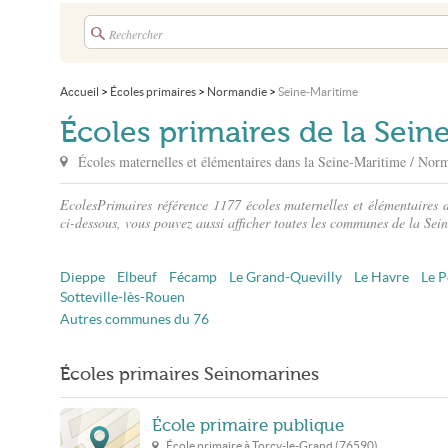
Accueil
>
Écoles primaires
>
Normandie
>
Seine-Maritime
Écoles primaires de la Sein
Écoles maternelles et élémentaires dans
la Seine-Maritime
/ Nor
EcolesPrimaires référence 1177 écoles maternelles et élémentaires 
ci-dessous, vous pouvez aussi afficher toutes les communes de la Sei
Dieppe
Elbeuf
Fécamp
Le Grand-Quevilly
Le Havre
Le P
Sotteville-lès-Rouen
Autres communes du 76
Écoles primaires Seinomarines
École primaire publique
École primaire à
Torcy-le-Grand
(
76590
)