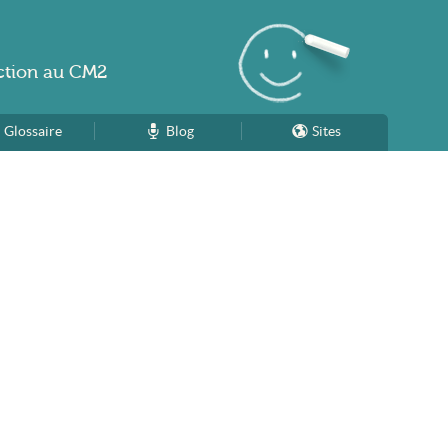
ction
au
CM2
Glossaire
Blog
Sites