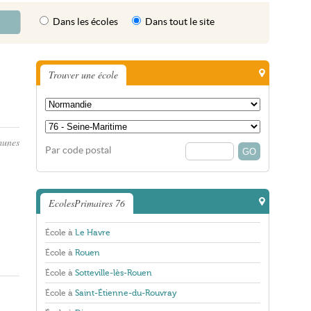
Dans les écoles
Dans tout le site
Trouver une école
munes
Par code postal
EcolesPrimaires 76
École à
Le Havre
École à
Rouen
École à
Sotteville-lès-Rouen
École à
Saint-Étienne-du-Rouvray