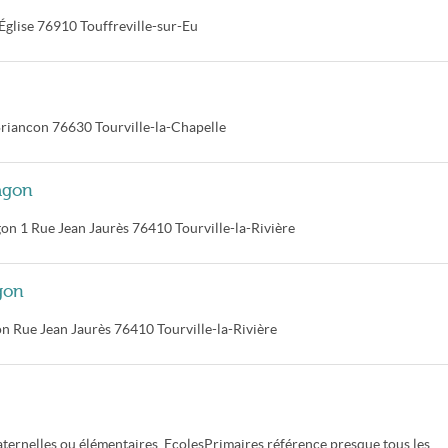
Église
76910
Touffreville-sur-Eu
Briancon
76630
Tourville-la-Chapelle
agon
gon
1 Rue Jean Jaurès
76410
Tourville-la-Rivière
gon
on
Rue Jean Jaurès
76410
Tourville-la-Rivière
ternelles ou élémentaires. EcolesPrimaires référence presque tous les