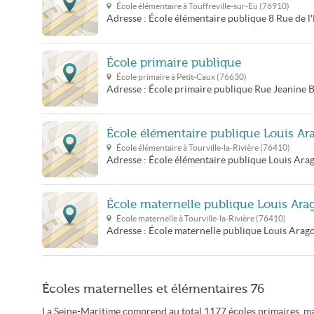
École élémentaire à
Touffreville-sur-Eu
(
76910
)
Adresse :
École élémentaire publique
8 Rue de l'
École primaire publique
École primaire à
Petit-Caux
(
76630
)
Adresse :
École primaire publique
Rue Jeanine 
École élémentaire publique Louis Ar
École élémentaire à
Tourville-la-Rivière
(
76410
)
Adresse :
École élémentaire publique Louis Ara
École maternelle publique Louis Ara
École maternelle à
Tourville-la-Rivière
(
76410
)
Adresse :
École maternelle publique Louis Arag
Écoles maternelles et élémentaires 76
La Seine-Maritime comprend au total 1177 écoles primaires, ma