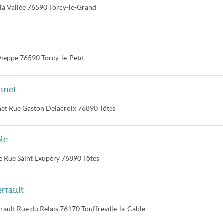
la Vallée
76590
Torcy-le-Grand
Dieppe
76590
Torcy-le-Petit
nnet
net
Rue Gaston Delacroix
76890
Tôtes
le
e
Rue Saint Exupéry
76890
Tôtes
rrault
rault
Rue du Relais
76170
Touffreville-la-Cable