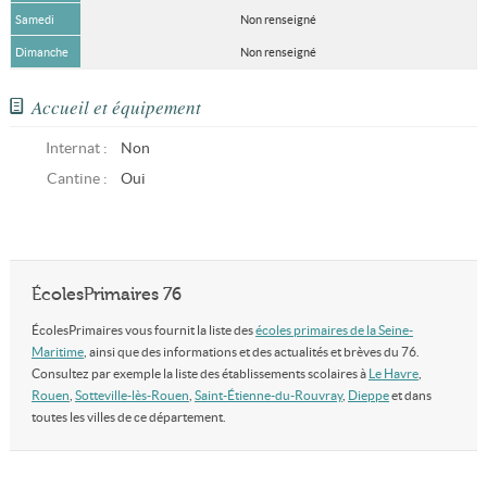
Samedi
Non renseigné
Dimanche
Non renseigné
Accueil et équipement
Internat :
Non
Cantine :
Oui
ÉcolesPrimaires 76
ÉcolesPrimaires vous fournit la liste des
écoles primaires de la Seine-
Maritime
, ainsi que des informations et des actualités et brèves du 76.
Consultez par exemple la liste des établissements scolaires à
Le Havre
,
Rouen
,
Sotteville-lès-Rouen
,
Saint-Étienne-du-Rouvray
,
Dieppe
et dans
toutes les villes de ce département.