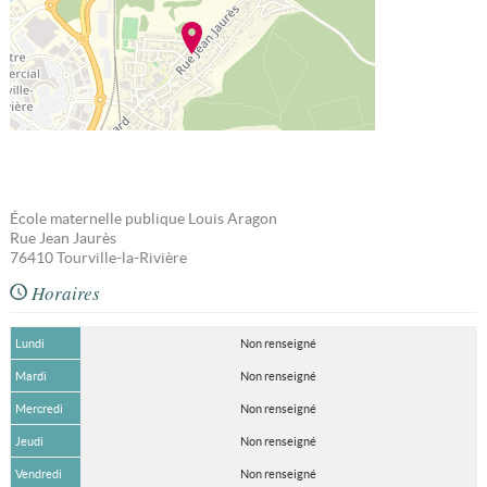
École maternelle publique Louis Aragon
Rue Jean Jaurès
76410
Tourville-la-Rivière
Horaires
Lundi
Non renseigné
Mardi
Non renseigné
Mercredi
Non renseigné
Jeudi
Non renseigné
Vendredi
Non renseigné