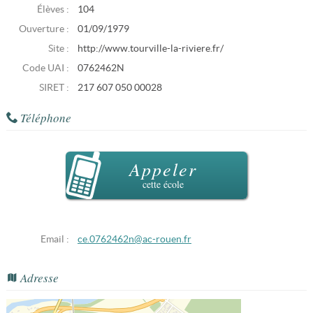
Élèves :
104
Ouverture :
01/09/1979
Site :
http://www.tourville-la-riviere.fr/
Code UAI :
0762462N
SIRET :
217 607 050 00028
Téléphone
Appeler
cette école
Email :
ce.0762462n@ac-rouen.fr
Adresse