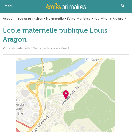
Menu
Accueil
>
Écoles primaires
>
Normandie
>
Seine-Maritime
>
Tourville-la-Rivière
>
École maternelle publique Louis Aragon
École maternelle publique Louis
Aragon
École maternelle à
Tourville-la-Rivière
(
76410
)