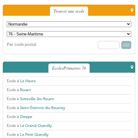
Trouver une école
Par code postal
EcolesPrimaires 76
École à
Le Havre
École à
Rouen
École à
Sotteville-lès-Rouen
École à
Saint-Étienne-du-Rouvray
École à
Dieppe
École à
Le Grand-Quevilly
École à
Le Petit-Quevilly