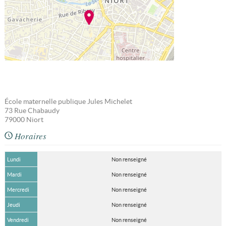
École maternelle publique Jules Michelet
73 Rue Chabaudy
79000
Niort
Horaires
Lundi
Non renseigné
Mardi
Non renseigné
Mercredi
Non renseigné
Jeudi
Non renseigné
Vendredi
Non renseigné