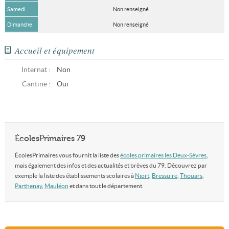
Samedi
Non renseigné
Dimanche
Non renseigné
Accueil et équipement
Internat :
Non
Cantine :
Oui
ÉcolesPrimaires 79
ÉcolesPrimaires vous fournit la liste des
écoles primaires les Deux-Sèvres
,
mais également des infos et des actualités et brèves du 79. Découvrez par
exemple la liste des établissements scolaires à
Niort
,
Bressuire
,
Thouars
,
Parthenay
,
Mauléon
et dans tout le département.