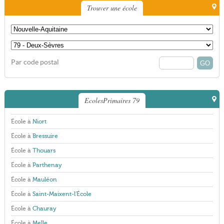
Trouver une école
Par code postal
EcolesPrimaires 79
École à
Niort
École à
Bressuire
École à
Thouars
École à
Parthenay
École à
Mauléon
École à
Saint-Maixent-l'École
École à
Chauray
École à
Melle