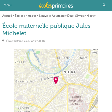
Menu
Accueil
>
Écoles primaires
>
Nouvelle-Aquitaine
>
Deux-Sèvres
>
Niort
>
École maternelle publique Jules Michelet
École maternelle publique Jules
Michelet
École maternelle à
Niort
(
79000
)