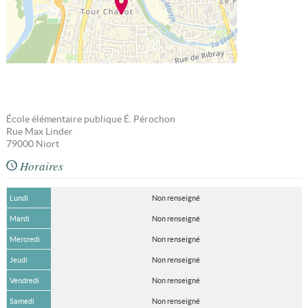
École élémentaire publique É. Pérochon
Rue Max Linder
79000
Niort
Horaires
Lundi
Non renseigné
Mardi
Non renseigné
Mercredi
Non renseigné
Jeudi
Non renseigné
Vendredi
Non renseigné
Samedi
Non renseigné