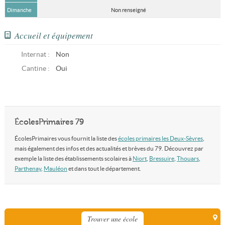
Dimanche
Non renseigné
Accueil et équipement
Internat :
Non
Cantine :
Oui
ÉcolesPrimaires 79
ÉcolesPrimaires vous fournit la liste des
écoles primaires les Deux-Sèvres
,
mais également des infos et des actualités et brèves du 79. Découvrez par
exemple la liste des établissements scolaires à
Niort
,
Bressuire
,
Thouars
,
Parthenay
,
Mauléon
et dans tout le département.
Trouver une école