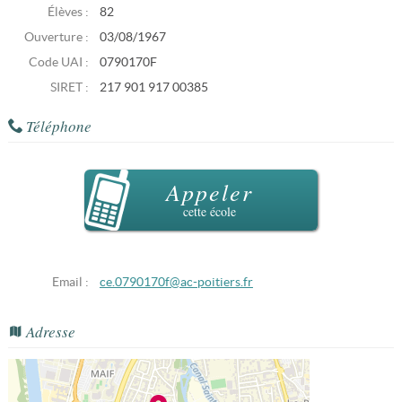
Élèves :
82
Ouverture :
03/08/1967
Code UAI :
0790170F
SIRET :
217 901 917 00385
Téléphone
Appeler
cette école
Email :
ce.0790170f@ac-poitiers.fr
Adresse