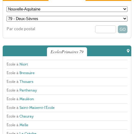
Par code postal
EcolesPrimaires 79
École à
Niort
École à
Bressuire
École à
Thouars
École à
Parthenay
École à
Mauléon
École à
Saint-Maixent-l'École
École à
Chauray
École à
Melle
École à
La Crèche