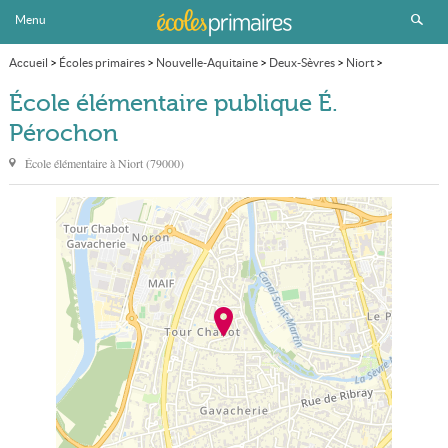
Menu
Accueil
>
Écoles primaires
>
Nouvelle-Aquitaine
>
Deux-Sèvres
>
Niort
>
École élémentaire publique É. Pérochon
École élémentaire publique É.
Pérochon
École élémentaire à
Niort
(
79000
)