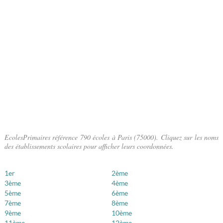
EcolesPrimaires référence 790 écoles à Paris (75000). Cliquez sur les noms
des établissements scolaires pour afficher leurs coordonnées.
1er
2ème
3ème
4ème
5ème
6ème
7ème
8ème
9ème
10ème