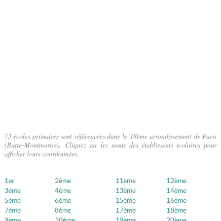
73 écoles primaires sont référencées dans le 18ème arrondissement de Paris
(Butte-Montmartre). Cliquez sur les noms des établissents scolaires pour
afficher leurs coordonnées.
1er
2ème
11ème
12ème
3ème
4ème
13ème
14ème
5ème
6ème
15ème
16ème
7ème
8ème
17ème
18ème
9ème
10ème
19ème
20ème