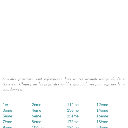
6 écoles primaires sont référencées dans le 1er arrondissement de Paris
(Louvre). Cliquez sur les noms des établissents scolaires pour afficher leurs
coordonnées.
1er
2ème
11ème
12ème
3ème
4ème
13ème
14ème
5ème
6ème
15ème
16ème
7ème
8ème
17ème
18ème
9ème
10ème
19ème
20ème