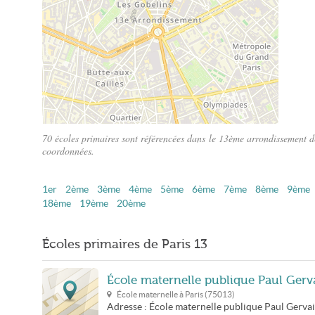
70 écoles primaires sont référencées dans le 13ème arrondissement de 
coordonnées.
Plan du 13ème arrondissement de Paris
1er
2ème
3ème
4ème
5ème
6ème
7ème
8ème
9ème
18ème
19ème
20ème
Écoles primaires de Paris 13
École maternelle publique Paul Gerv
École maternelle à
Paris
(
75013
)
Adresse :
École maternelle publique Paul Gervai