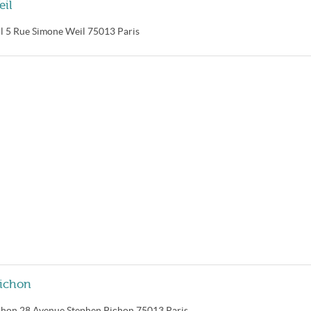
eil
l
5 Rue Simone Weil
75013
Paris
Pichon
chon
28 Avenue Stephen Pichon
75013
Paris