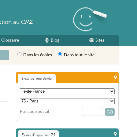
ction
au
CM2
Glossaire
Blog
Sites
Dans les écoles
Dans tout le site
Trouver une école
Par code postal
EcolesPrimaires 75