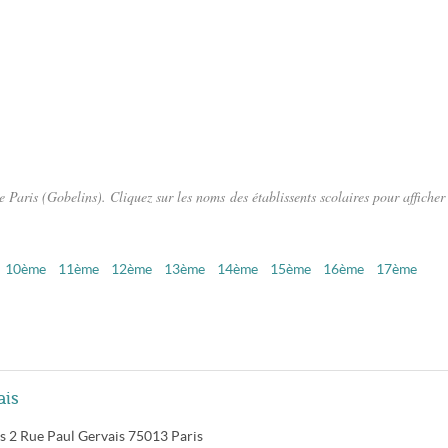
Paris (Gobelins). Cliquez sur les noms des établissents scolaires pour afficher 
10ème
11ème
12ème
13ème
14ème
15ème
16ème
17ème
ais
s
2 Rue Paul Gervais
75013
Paris