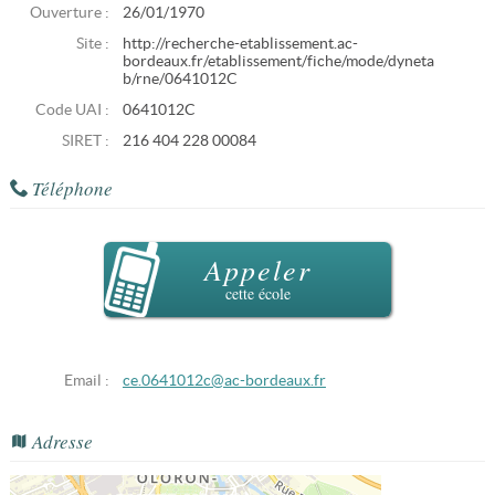
Ouverture :
26/01/1970
Site :
http://recherche-etablissement.ac-
bordeaux.fr/etablissement/fiche/mode/dyneta
b/rne/0641012C
Code UAI :
0641012C
SIRET :
216 404 228 00084
Téléphone
Appeler
cette école
Email :
ce.0641012c@ac-bordeaux.fr
Adresse