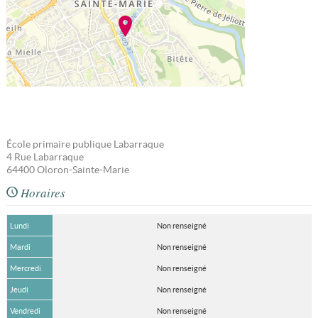
École primaire publique Labarraque
4 Rue Labarraque
64400
Oloron-Sainte-Marie
Horaires
Lundi
Non renseigné
Mardi
Non renseigné
Mercredi
Non renseigné
Jeudi
Non renseigné
Vendredi
Non renseigné