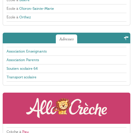
École à
Billère
École à
Oloron-Sainte-Marie
École à
Orthez
Adresses
Association Enseignants
Association Parents
Soutien scolaire 64
Transport scolaire
Crèche à
Pau