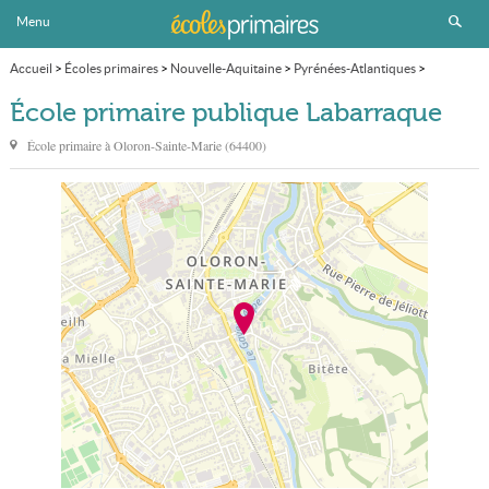
Menu
Accueil
>
Écoles primaires
>
Nouvelle-Aquitaine
>
Pyrénées-Atlantiques
>
Oloron-Sainte-Marie
>
École primaire publique Labarraque
École primaire publique Labarraque
École primaire à
Oloron-Sainte-Marie
(
64400
)