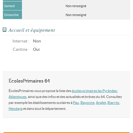
Samedi
Non renseigné
Dimanche
Non renseigné
Accueil et équipement
Internat :
Non
Cantine :
Oui
ÉcolesPrimaires 64
ÉcolesPrimaires vous propose la liste des
écoles primaires les Pyrénées-
Atlantiques
, ainsi que des infos et des actualités et brèves du 64. Consultez
par exemple les établissements scolaires à
Pau
,
Bayonne
,
Anglet
,
Biarritz
,
Hendaye
et dans tout le département.