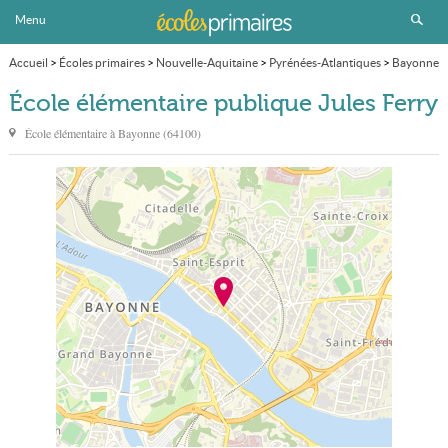
Menu
Accueil
>
Écoles primaires
>
Nouvelle-Aquitaine
>
Pyrénées-Atlantiques
>
Bayonne
>
École élémentaire publique Jules Ferry
École élémentaire publique Jules Ferry
École élémentaire à
Bayonne
(
64100
)