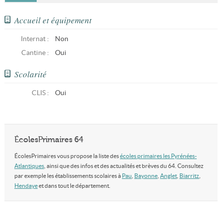
Accueil et équipement
Internat :
Non
Cantine :
Oui
Scolarité
CLIS
:
Oui
ÉcolesPrimaires 64
ÉcolesPrimaires vous propose la liste des
écoles primaires les Pyrénées-
Atlantiques
, ainsi que des infos et des actualités et brèves du 64. Consultez
par exemple les établissements scolaires à
Pau
,
Bayonne
,
Anglet
,
Biarritz
,
Hendaye
et dans tout le département.