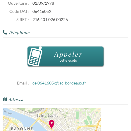
Ouverture :
01/09/1978
Code UAI :
0641605X
SIRET :
216 401 026 00226
Téléphone
Appeler
cette école
Email :
ce.0641605x@ac-bordeaux.fr
Adresse