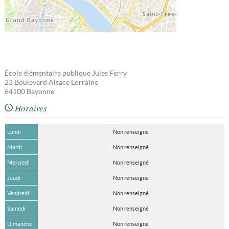
École élémentaire publique Jules Ferry
23 Boulevard Alsace Lorraine
64100
Bayonne
Horaires
Lundi
Non renseigné
Mardi
Non renseigné
Mercredi
Non renseigné
Jeudi
Non renseigné
Vendredi
Non renseigné
Samedi
Non renseigné
Dimanche
Non renseigné