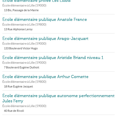
École élémentaire privée Les Lillois
École élémentaire à
Lille
(
59000
)
13 Bis, Passage de la Mairie
École élémentaire publique Anatole France
École élémentaire à
Lille
(
59800
)
13 Rue Alphonse Leroy
École élémentaire publique Arago-Jacquart
École élémentaire à
Lille
(
59000
)
133 Boulevard Victor Hugo
École élémentaire publique Aristide Briand niveau 1
École élémentaire à
Lille
(
59000
)
7 Boulevard Eugène Duthoit
École élémentaire publique Arthur Cornette
École élémentaire à
Lille
(
59800
)
18 Rue Eugène Jacquet
École élémentaire publique autonome perfectionnement
Jules Ferry
École élémentaire à
Lille
(
59000
)
40 Rue de Rivoli