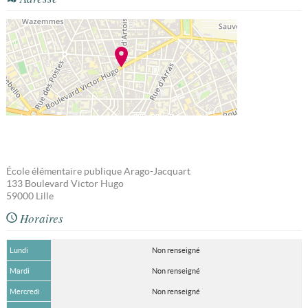
École élémentaire publique Arago-Jacquart
133 Boulevard Victor Hugo
59000
Lille
Horaires
Lundi
Non renseigné
Mardi
Non renseigné
Mercredi
Non renseigné