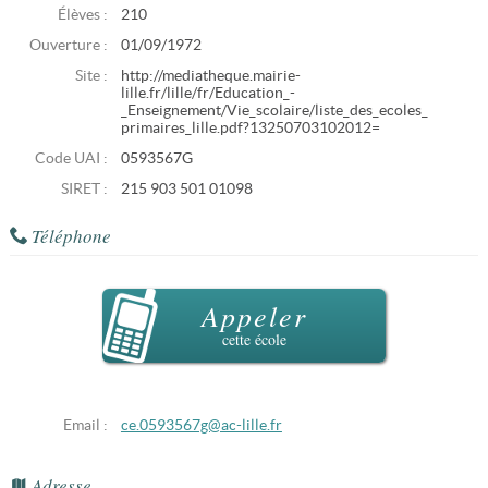
Élèves :
210
Ouverture :
01/09/1972
Site :
http://mediatheque.mairie-
lille.fr/lille/fr/Education_-
_Enseignement/Vie_scolaire/liste_des_ecoles_
primaires_lille.pdf?13250703102012=
Code UAI :
0593567G
SIRET :
215 903 501 01098
Téléphone
Appeler
cette école
Email :
ce.0593567g@ac-lille.fr
Adresse