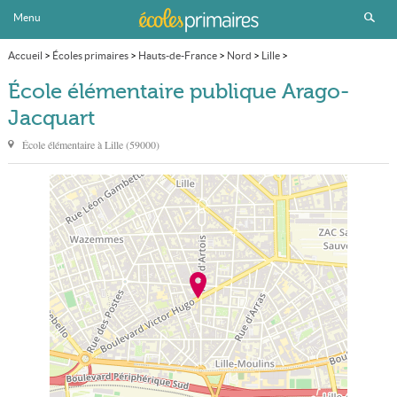
Menu
Accueil
>
Écoles primaires
>
Hauts-de-France
>
Nord
>
Lille
>
École élémentaire publique Arago-Jacquart
École élémentaire publique Arago-
Jacquart
École élémentaire à
Lille
(
59000
)