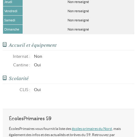
Jeudi
Non renseigné
Vendredi
Non renseigné
Samedi
Non renseigné
Dimanche
Non renseigné
Accueil et équipement
Internat :
Non
Cantine :
Oui
Scolarité
CLIS
:
Oui
ÉcolesPrimaires 59
ÉcolesPrimaires vous fournit la liste des
écoles primaires du Nord
, mais
également des infos et des actualités et brèves du 59. Retrouvez par