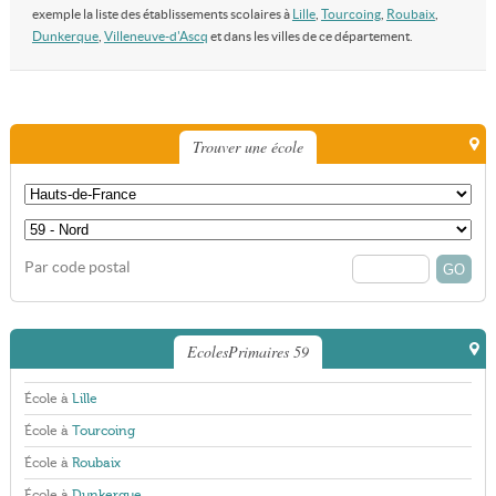
exemple la liste des établissements scolaires à
Lille
,
Tourcoing
,
Roubaix
,
Dunkerque
,
Villeneuve-d'Ascq
et dans les villes de ce département.
Trouver une école
Par code postal
EcolesPrimaires 59
École à
Lille
École à
Tourcoing
École à
Roubaix
École à
Dunkerque