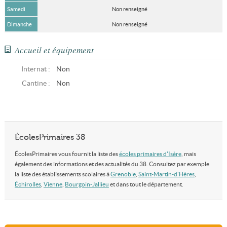
Samedi
Non renseigné
Dimanche
Non renseigné
Accueil et équipement
Internat :
Non
Cantine :
Non
ÉcolesPrimaires 38
ÉcolesPrimaires vous fournit la liste des
écoles primaires d'Isère
, mais
également des informations et des actualités du 38. Consultez par exemple
la liste des établissements scolaires à
Grenoble
,
Saint-Martin-d'Hères
,
Échirolles
,
Vienne
,
Bourgoin-Jallieu
et dans tout le département.