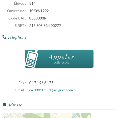
Élèves :
314
Ouverture :
10/09/1992
Code UAI :
0383033R
SIRET :
213 805 534 00277
Téléphone
Appeler
cette école
Fax :
04 74 96 64 75
Email :
ce.0383033r@ac-grenoble.fr
Adresse