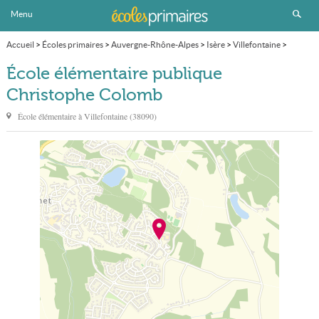
Menu
Accueil
>
Écoles primaires
>
Auvergne-Rhône-Alpes
>
Isère
>
Villefontaine
>
École élémentaire publique Christophe Colomb
École élémentaire publique
Christophe Colomb
École élémentaire à
Villefontaine
(
38090
)