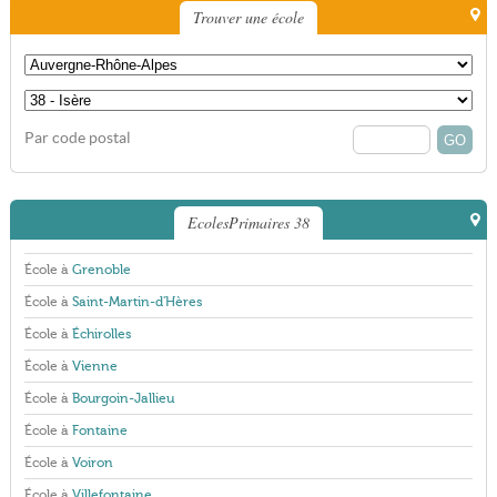
Trouver une école
Par code postal
EcolesPrimaires 38
École à
Grenoble
École à
Saint-Martin-d'Hères
École à
Échirolles
École à
Vienne
École à
Bourgoin-Jallieu
École à
Fontaine
École à
Voiron
École à
Villefontaine