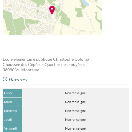
École élémentaire publique Christophe Colomb
Chaussée des Cépées - Quartier des Fougères
38090
Villefontaine
Horaires
Lundi
Non renseigné
Mardi
Non renseigné
Mercredi
Non renseigné
Jeudi
Non renseigné
Vendredi
Non renseigné