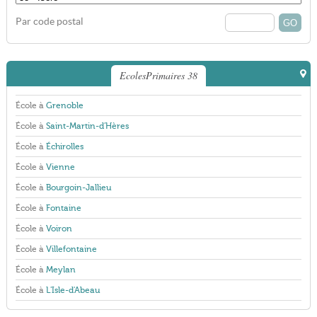
Par code postal
EcolesPrimaires 38
École à
Grenoble
École à
Saint-Martin-d'Hères
École à
Échirolles
École à
Vienne
École à
Bourgoin-Jallieu
École à
Fontaine
École à
Voiron
École à
Villefontaine
École à
Meylan
École à
L'Isle-d'Abeau