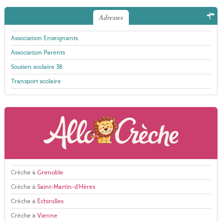
Adresses
Association Enseignants
Association Parents
Soutien scolaire 38
Transport scolaire
Crèche à
Grenoble
Crèche à
Saint-Martin-d'Hères
Crèche à
Échirolles
Crèche à
Vienne