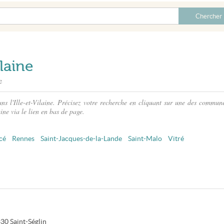
ilaine
e
ns l'Ille-et-Vilaine. Précisez votre recherche en cliquant sur une des commune
ine via le lien en bas de page.
cé
Rennes
Saint-Jacques-de-la-Lande
Saint-Malo
Vitré
330
Saint-Séglin