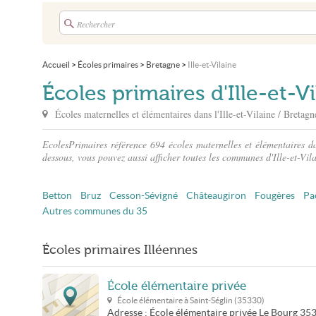
Accueil
>
Écoles primaires
>
Bretagne
>
Ille-et-Vilaine
Écoles primaires d'Ille-et-V
Écoles maternelles et élémentaires dans
l'Ille-et-Vilaine
/ Bretagn
EcolesPrimaires référence 694 écoles maternelles et élémentaires da
dessous, vous pouvez aussi afficher toutes les communes d'Ille-et-Vila
Betton
Bruz
Cesson-Sévigné
Châteaugiron
Fougères
Pa
Autres communes du 35
Écoles primaires Illéennes
École élémentaire privée
École élémentaire à
Saint-Séglin
(
35330
)
Adresse :
École élémentaire privée
Le Bourg
35