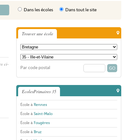
Dans les écoles
Dans tout le site
Trouver une école
s ci-
Par code postal
EcolesPrimaires 35
École à
Rennes
École à
Saint-Malo
École à
Fougères
École à
Bruz