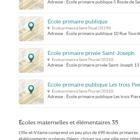
Adresse :
École primaire publique
5 Route de Sa
École primaire publique
École primaire à
Saint-Thual
(
35190
)
Adresse :
École primaire publique
10 Rue Tourd
École primaire privée Saint-Joseph
École primaire à
Saint-Thurial
(
35310
)
Adresse :
École primaire privée Saint-Joseph
13
École primaire publique Les trois Pie
École primaire à
Saint-Thurial
(
35310
)
Adresse :
École primaire publique Les trois Pier
Écoles maternelles et élémentaires 35
L'Ille-et-Vilaine comprend un peu plus de 690 écoles primaires
établissements scolaires illéens, cliquez sur une ville pour obteni