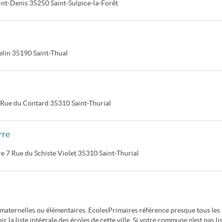
int-Denis
35250
Saint-Sulpice-la-Forêt
elin
35190
Saint-Thual
 Rue du Contard
35310
Saint-Thurial
rre
re
7 Rue du Schiste Violet
35310
Saint-Thurial
, maternelles ou élémentaires. EcolesPrimaires référence presque tous les
r la liste intégrale des écoles de cette ville. Si votre commune n'est pas lis