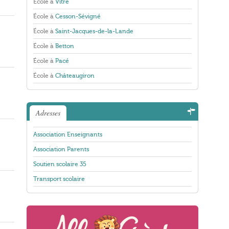
École à
Vitré
École à
Cesson-Sévigné
École à
Saint-Jacques-de-la-Lande
École à
Betton
École à
Pacé
École à
Châteaugiron
Adresses
Association Enseignants
Association Parents
Soutien scolaire 35
Transport scolaire