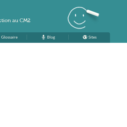
ction
au
CM2
Glossaire
Blog
Sites