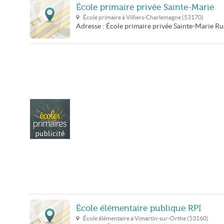
École primaire privée Sainte-Marie
École primaire à
Villiers-Charlemagne
(
53170
)
Adresse :
École primaire privée Sainte-Marie
Ru
École élémentaire publique RPI
École élémentaire à
Vimartin-sur-Orthe
(
53160
)