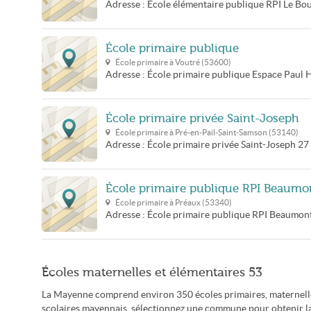
Adresse :
École élémentaire publique RPI
Le Bo
École primaire publique
École primaire à
Voutré
(
53600
)
Adresse :
École primaire publique
Espace Paul 
École primaire privée Saint-Joseph
École primaire à
Pré-en-Pail-Saint-Samson
(
53140
)
Adresse :
École primaire privée Saint-Joseph
27
École primaire publique RPI Beaumont
École primaire à
Préaux
(
53340
)
Adresse :
École primaire publique RPI Beaumont 
Écoles maternelles et élémentaires 53
La Mayenne comprend environ 350 écoles primaires, maternelles
scolaires mayennais, sélectionnez une commune pour obtenir la 