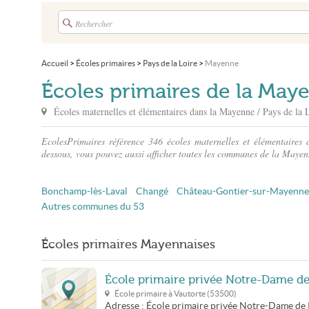
Accueil
>
Écoles primaires
>
Pays de la Loire
>
Mayenne
Écoles primaires de la May
Écoles maternelles et élémentaires dans
la Mayenne
/ Pays de la 
EcolesPrimaires référence 346 écoles maternelles et élémentaires
dessous, vous pouvez aussi afficher toutes les communes de la Mayenn
Bonchamp-lès-Laval
Changé
Château-Gontier-sur-Mayenne
Autres communes du 53
Écoles primaires Mayennaises
École primaire privée Notre-Dame d
École primaire à
Vautorte
(
53500
)
Adresse :
École primaire privée Notre-Dame de