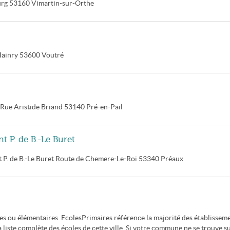
urg
53160
Vimartin-sur-Orthe
Hainry
53600
Voutré
 Rue Aristide Briand
53140
Pré-en-Pail
 P. de B.-Le Buret
P. de B.-Le Buret
Route de Chemere-Le-Roi
53340
Préaux
 ou élémentaires. EcolesPrimaires référence la majorité des établissem
liste complète des écoles de cette ville. Si votre commune ne se trouve s