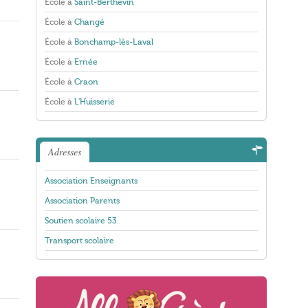
École à
Saint-Berthevin
École à
Changé
École à
Bonchamp-lès-Laval
École à
Ernée
École à
Craon
École à
L'Huisserie
Adresses
Association Enseignants
Association Parents
Soutien scolaire 53
Transport scolaire