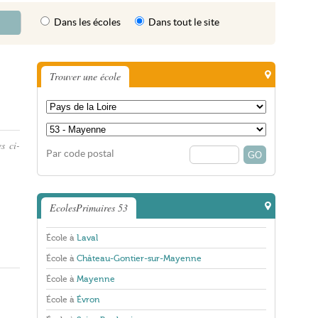
Dans les écoles
Dans tout le site
Trouver une école
s ci-
Par code postal
n
EcolesPrimaires 53
École à
Laval
École à
Château-Gontier-sur-Mayenne
École à
Mayenne
École à
Évron