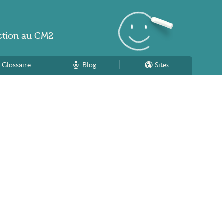
ction
au
CM2
Glossaire
Blog
Sites