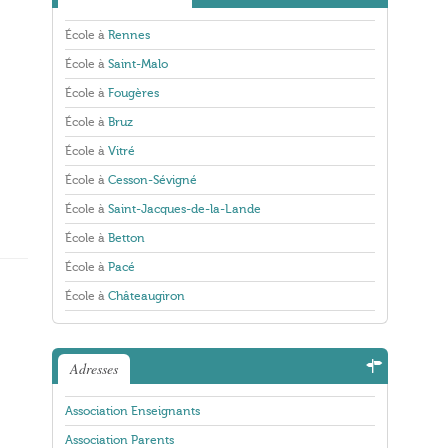
École à
Rennes
École à
Saint-Malo
École à
Fougères
École à
Bruz
École à
Vitré
École à
Cesson-Sévigné
École à
Saint-Jacques-de-la-Lande
École à
Betton
École à
Pacé
École à
Châteaugiron
Adresses
Association Enseignants
Association Parents