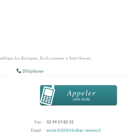
 publique Les Korrigans, École primaire à Saint-Senoux.
Téléphone
Appeler
cette école
Fax :
02 99 57 82 55
Email :
ecole.0350541y@ac-rennes.fr