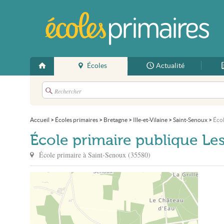
Écoles
Actualité
Accueil
>
Écoles primaires
>
Bretagne
>
Ille-et-Vilaine
>
Saint-Senoux
>
Écol
École primaire publique Le
École primaire à
Saint-Senoux
(
35580
)