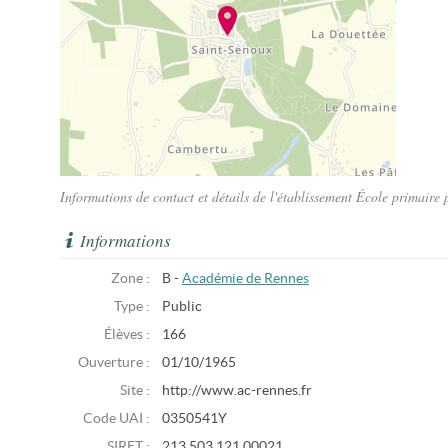
Informations de contact et détails de l'établissement École primaire
Informations
Zone :
B -
Académie de Rennes
Type :
Public
Élèves :
166
Ouverture :
01/10/1965
Site :
http://www.ac-rennes.fr
Code UAI :
0350541Y
SIRET :
213 503 121 00021