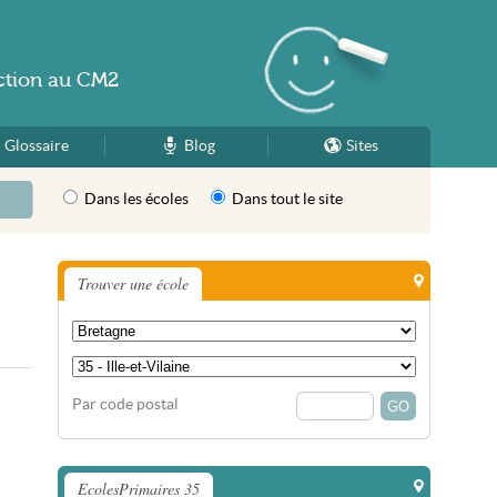
ction
au
CM2
Glossaire
Blog
Sites
Dans les écoles
Dans tout le site
Trouver une école
Par code postal
EcolesPrimaires 35