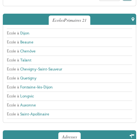
EcolesPrimaires 21
École à
Dijon
École à
Beaune
École à
Chenôve
École à
Talant
École à
Chevigny-Saint-Sauveur
École à
Quetigny
École à
Fontaine-lès-Dijon
École à
Longvic
École à
Auxonne
École à
Saint-Apollinaire
Adresses