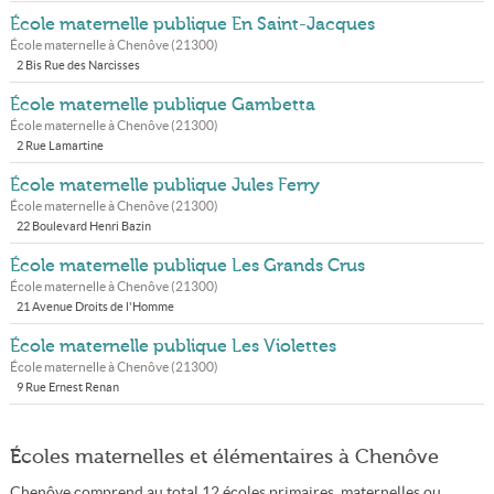
École maternelle publique En Saint-Jacques
École maternelle à
Chenôve
(
21300
)
2 Bis Rue des Narcisses
École maternelle publique Gambetta
École maternelle à
Chenôve
(
21300
)
2 Rue Lamartine
École maternelle publique Jules Ferry
École maternelle à
Chenôve
(
21300
)
22 Boulevard Henri Bazin
École maternelle publique Les Grands Crus
École maternelle à
Chenôve
(
21300
)
21 Avenue Droits de l'Homme
École maternelle publique Les Violettes
École maternelle à
Chenôve
(
21300
)
9 Rue Ernest Renan
Écoles maternelles et élémentaires à Chenôve
Chenôve comprend au total 12 écoles primaires, maternelles ou