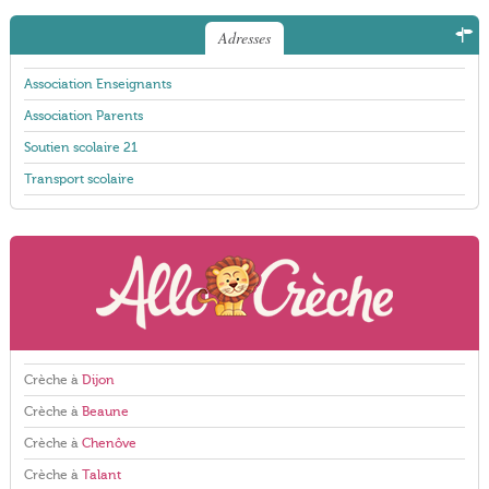
Adresses
Association Enseignants
Association Parents
Soutien scolaire 21
Transport scolaire
Crèche à
Dijon
Crèche à
Beaune
Crèche à
Chenôve
Crèche à
Talant