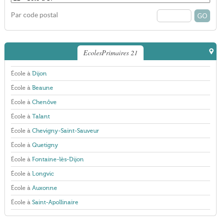
Par code postal
EcolesPrimaires 21
École à
Dijon
École à
Beaune
École à
Chenôve
École à
Talant
École à
Chevigny-Saint-Sauveur
École à
Quetigny
École à
Fontaine-lès-Dijon
École à
Longvic
École à
Auxonne
École à
Saint-Apollinaire