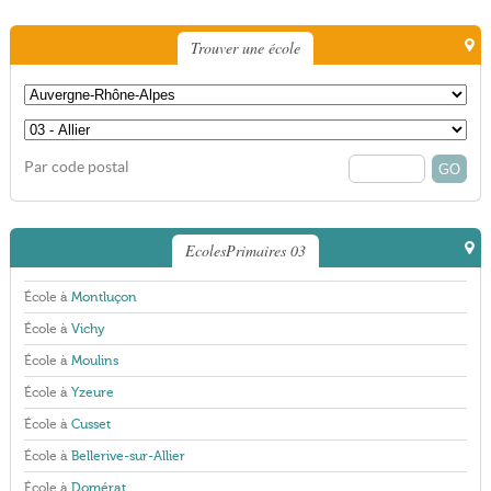
Trouver une école
Par code postal
EcolesPrimaires 03
École à
Montluçon
École à
Vichy
École à
Moulins
École à
Yzeure
École à
Cusset
École à
Bellerive-sur-Allier
École à
Domérat