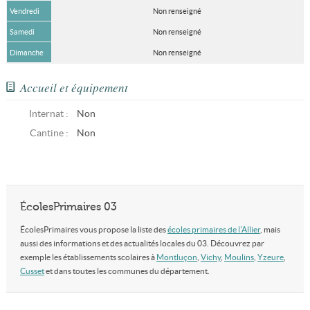
Vendredi
Non renseigné
Samedi
Non renseigné
Dimanche
Non renseigné
Accueil et équipement
Internat :
Non
Cantine :
Non
ÉcolesPrimaires 03
ÉcolesPrimaires vous propose la liste des
écoles primaires de l'Allier
, mais
aussi des informations et des actualités locales du 03. Découvrez par
exemple les établissements scolaires à
Montluçon
,
Vichy
,
Moulins
,
Yzeure
,
Cusset
et dans toutes les communes du département.