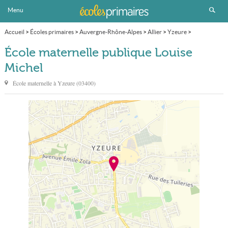
Menu
Accueil
>
Écoles primaires
>
Auvergne-Rhône-Alpes
>
Allier
>
Yzeure
>
École maternelle publique Louise Michel
École maternelle publique Louise
Michel
École maternelle à
Yzeure
(
03400
)