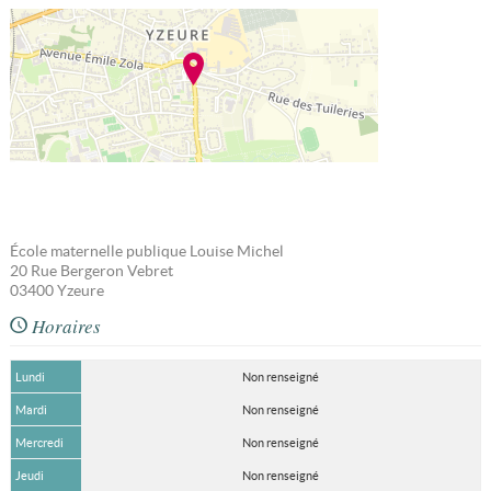
École maternelle publique Louise Michel
20 Rue Bergeron Vebret
03400
Yzeure
Horaires
Lundi
Non renseigné
Mardi
Non renseigné
Mercredi
Non renseigné
Jeudi
Non renseigné