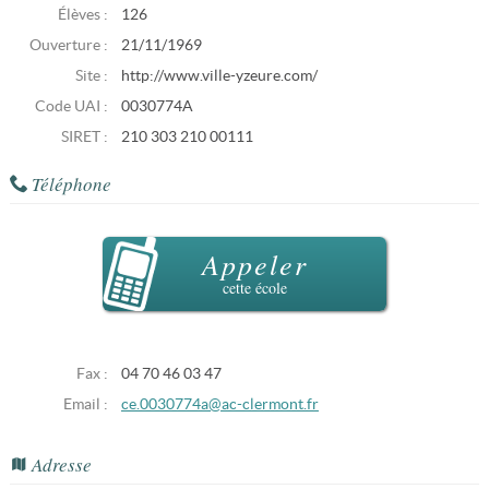
Élèves :
126
Ouverture :
21/11/1969
Site :
http://www.ville-yzeure.com/
Code UAI :
0030774A
SIRET :
210 303 210 00111
Téléphone
Appeler
cette école
Fax :
04 70 46 03 47
Email :
ce.0030774a@ac-clermont.fr
Adresse