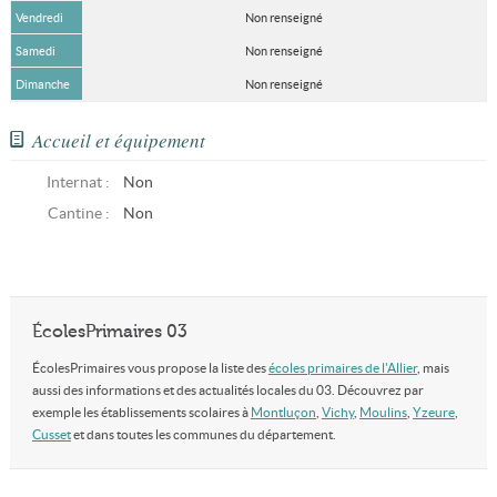
Vendredi
Non renseigné
Samedi
Non renseigné
Dimanche
Non renseigné
Accueil et équipement
Internat :
Non
Cantine :
Non
ÉcolesPrimaires 03
ÉcolesPrimaires vous propose la liste des
écoles primaires de l'Allier
, mais
aussi des informations et des actualités locales du 03. Découvrez par
exemple les établissements scolaires à
Montluçon
,
Vichy
,
Moulins
,
Yzeure
,
Cusset
et dans toutes les communes du département.