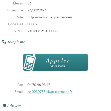
Élèves :
56
Ouverture :
26/09/1967
Site :
http://www.ville-yzeure.com/
Code UAI :
0030755E
SIRET :
210 303 210 00038
Téléphone
Appeler
cette école
Fax :
04 70 46 03 47
Email :
ce.0030755e@ac-clermont.fr
Adresse