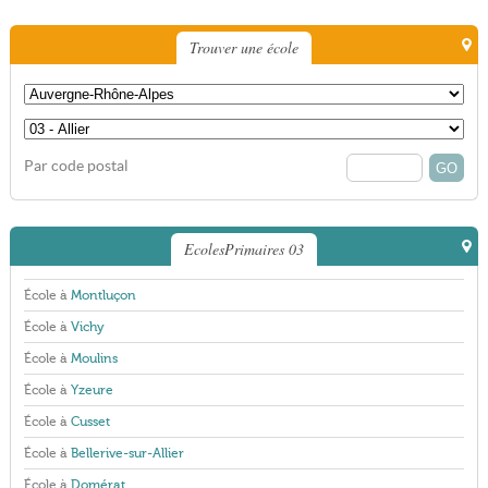
Trouver une école
Par code postal
EcolesPrimaires 03
École à
Montluçon
École à
Vichy
École à
Moulins
École à
Yzeure
École à
Cusset
École à
Bellerive-sur-Allier
École à
Domérat