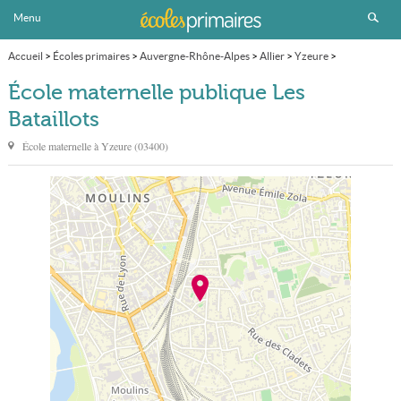
Menu
Accueil
>
Écoles primaires
>
Auvergne-Rhône-Alpes
>
Allier
>
Yzeure
>
École maternelle publique Les Bataillots
École maternelle publique Les
Bataillots
École maternelle à
Yzeure
(
03400
)